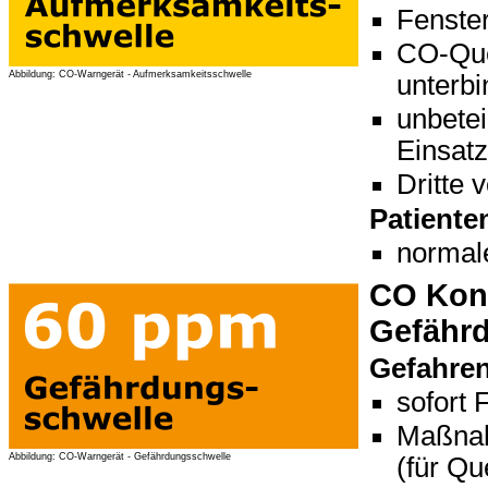
Fenster
CO-Quel
Abbildung: CO-Warngerät - Aufmerksamkeitsschwelle
unterbi
unbetei
Einsatz
Dritte 
Patiente
normal
CO Konz
Gefährd
Gefahre
sofort 
Maßnah
Abbildung: CO-Warngerät - Gefährdungsschwelle
(für Qu