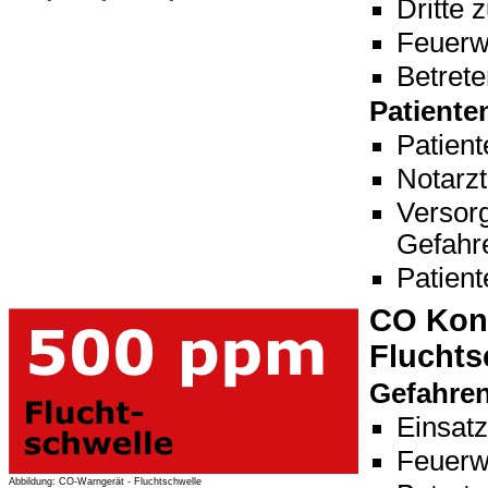
Dritte 
Feuerw
Betrete
Patiente
Patient
Notarzt
Versor
Gefahr
Patient
CO Konz
Fluchts
Gefahre
Einsatz
Feuerw
Abbildung: CO-Warngerät - Fluchtschwelle