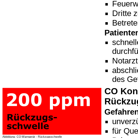
Feuerw
Dritte 
Betrete
Patiente
schnell
durchf
Notarzt
abschl
des Ge
CO Konz
Rückzug
Gefahre
unverzü
für Que
Abbildung: CO-Warngerät - Rückzugsschwelle