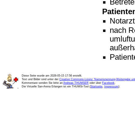
Betrete
Patiente
Notarzt
nach R
umluft
außerh
Patient
Diese Seite wurde am
2026-05-15 17:56
erstellt.
Text und Bilder sind unter der
Creative Commons-Lizenz 'Namensnennung-Weitergabe unte
Kommentare senden Sie bitte an
Andreas THUMSER
oder über
Facebook
.
Die Virtuelle San-Arena Erlangen ist ein THUMSi-Tool (
Startseite
,
Impressum
).