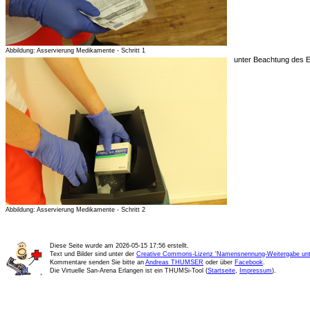
Abbildung: Asservierung Medikamente - Schritt 1
unter Beachtung des E
Abbildung: Asservierung Medikamente - Schritt 2
Diese Seite wurde am
2026-05-15 17:56
erstellt.
Text und Bilder sind unter der
Creative Commons-Lizenz 'Namensnennung-Weitergabe unte
Kommentare senden Sie bitte an
Andreas THUMSER
oder über
Facebook
.
Die Virtuelle San-Arena Erlangen ist ein THUMSi-Tool (
Startseite
,
Impressum
).