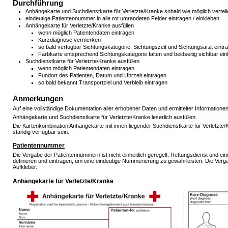
Durchführung
Anhängekarte und Suchdienstkarte für Verletzte/Kranke sobald wie möglich vertei
eindeutige Patientennummer in alle rot umrandeten Felder eintragen / einkleben
Anhängekarte für Verletzte/Kranke ausfüllen
wenn möglich Patientendaten eintragen
Kurzdiagnose vermerken
so bald verfügbar Sichtungskategorie, Sichtungszeit und Sichtungsarzt eintr
Farbkarte entsprechend Sichtungskategorie falten und beidseitig sichtbar ein
Suchdienstkarte für Verletzte/Kranke ausfüllen
wenn möglich Patientendaten eintragen
Fundort des Patienten, Datum und Uhrzeit eintragen
so bald bekannt Transportziel und Verbleib eintragen
Anmerkungen
Auf eine vollständige Dokumentation aller erhobener Daten und ermittelter Informationen
Anhängekarte und Suchdienstkarte für Verletzte/Kranke leserlich ausfüllen.
Die Kartenkombination Anhängekarte mit innen liegender Suchdienstkarte für Verletzte
ständig verfügbar sein.
Patientennummer
Die Vergabe der Patientennummern ist nicht einheitlich geregelt. Rettungsdienst und 
definieren und eintragen, um eine eindeutige Nummerierung zu gewährleisten. Die Vergab
Aufkleber.
Anhängekarte für Verletzte/Kranke