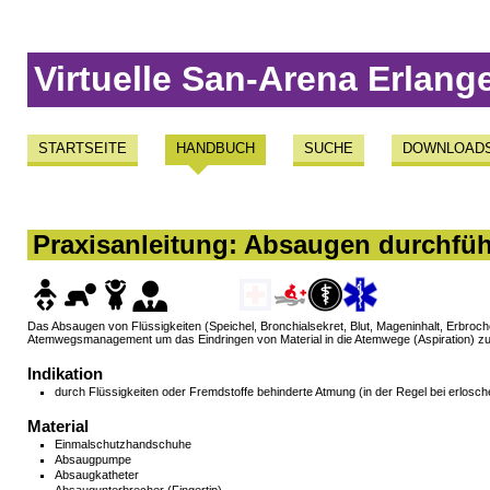
Virtuelle San-Arena Erlang
STARTSEITE
HANDBUCH
SUCHE
DOWNLOAD
Praxisanleitung: Absaugen durchfü
Das Absaugen von Flüssigkeiten (Speichel, Bronchialsekret, Blut, Mageninhalt, Erbr
Atemwegsmanagement um das Eindringen von Material in die Atemwege (Aspiration) zu
Indikation
durch Flüssigkeiten oder Fremdstoffe behinderte Atmung (in der Regel bei erlosc
Material
Einmalschutzhandschuhe
Absaugpumpe
Absaugkatheter
Absaugunterbrecher (Fingertip)