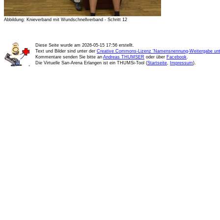
Abbildung: Knieverband mit Wundschnellverband - Schritt 12
Diese Seite wurde am
2026-05-15 17:56
erstellt.
Text und Bilder sind unter der
Creative Commons-Lizenz 'Namensnennung-Weitergabe unte
Kommentare senden Sie bitte an
Andreas THUMSER
oder über
Facebook
.
Die Virtuelle San-Arena Erlangen ist ein THUMSi-Tool (
Startseite
,
Impressum
).