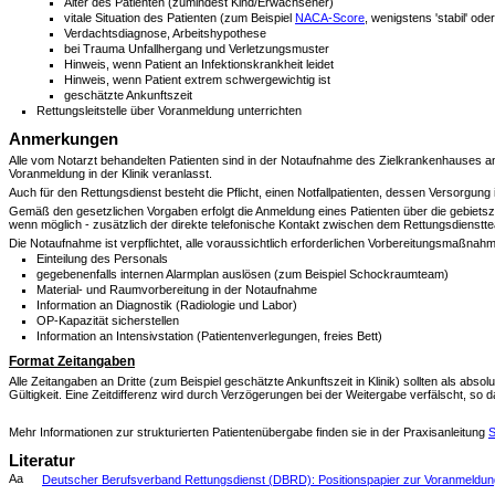
Alter des Patienten (zumindest Kind/Erwachsener)
vitale Situation des Patienten (zum Beispiel
NACA-Score
, wenigstens 'stabil' oder 
Verdachtsdiagnose, Arbeitshypothese
bei Trauma Unfallhergang und Verletzungsmuster
Hinweis, wenn Patient an Infektionskrankheit leidet
Hinweis, wenn Patient extrem schwergewichtig ist
geschätzte Ankunftszeit
Rettungsleitstelle über Voranmeldung unterrichten
Anmerkungen
Alle vom Notarzt behandelten Patienten sind in der Notaufnahme des Zielkrankenhauses anz
Voranmeldung in der Klinik veranlasst.
Auch für den Rettungsdienst besteht die Pflicht, einen Notfallpatienten, dessen Versorgu
Gemäß den gesetzlichen Vorgaben erfolgt die Anmeldung eines Patienten über die gebietszust
wenn möglich - zusätzlich der direkte telefonische Kontakt zwischen dem Rettungsdienstt
Die Notaufnahme ist verpflichtet, alle voraussichtlich erforderlichen Vorbereitungsmaßnahm
Einteilung des Personals
gegebenenfalls internen Alarmplan auslösen (zum Beispiel Schockraumteam)
Material- und Raumvorbereitung in der Notaufnahme
Information an Diagnostik (Radiologie und Labor)
OP-Kapazität sicherstellen
Information an Intensivstation (Patientenverlegungen, freies Bett)
Format Zeitangaben
Alle Zeitangaben an Dritte (zum Beispiel geschätzte Ankunftszeit in Klinik) sollten als abso
Gültigkeit. Eine Zeitdifferenz wird durch Verzögerungen bei der Weitergabe verfälscht, so
Mehr Informationen zur strukturierten Patientenübergabe finden sie in der Praxisanleitung
S
Literatur
Aa
Deutscher Berufsverband Rettungsdienst (DBRD): Positionspapier zur Voranmeldung u