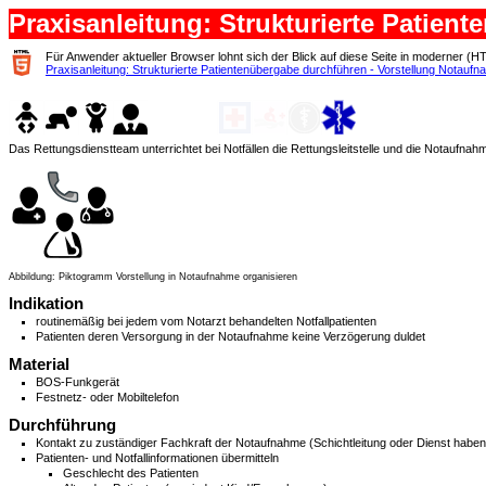
Praxisanleitung: Strukturierte Patien
Für Anwender aktueller Browser lohnt sich der Blick auf diese Seite in moderner (H
Praxisanleitung: Strukturierte Patientenübergabe durchführen - Vorstellung Notaufn
Das Rettungsdienstteam unterrichtet bei Notfällen die Rettungsleitstelle und die Notau
Abbildung: Piktogramm Vorstellung in Notaufnahme organisieren
Indikation
routinemäßig bei jedem vom Notarzt behandelten Notfallpatienten
Patienten deren Versorgung in der Notaufnahme keine Verzögerung duldet
Material
BOS-Funkgerät
Festnetz- oder Mobiltelefon
Durchführung
Kontakt zu zuständiger Fachkraft der Notaufnahme (Schichtleitung oder Dienst habend
Patienten- und Notfallinformationen übermitteln
Geschlecht des Patienten