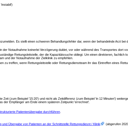
'instabil')
umelden. Es stellt einen schweren Behandlungsfehler dar, wenn der behandelnde Arzt bei de
ng in der Notaufnahme keinerlei Verzögerung duldet, vor oder während des Transportes dort 
ändige Rettungsleitstelle, der die Kapazitätssuche obliegt. Um einen direkteren, fachlich ko
eam und der Notaufnahme der Zielklinik zu empfehlen.
en zu treffen, wenn Rettungsleitstelle oder Rettungsdienstteam ihr das Eintreffen eines Rett
lute Zeit (zum Beispiel '15:20') und nicht als Zeitdifferenz (zum Beispiel 'in 12 Minuten') wei
 das der Empfänger am Ende einem späteren Zeitpunkt 'errechnet'.
trukturierte Patientenübergabe durchführen
.
nd Übergabe von Patienten an der Schnittstelle Rettungsdiesnt / Klinik
(abgerufen 202