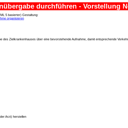
tenübergabe durchführen - Vorstellung
TML 5 basierter) Gestaltung:
ahme organisieren
fnahme des Zielkrankenhauses über eine bevorstehende Aufnahme, damit entsprechende Vorke
er Arzt) herstellen