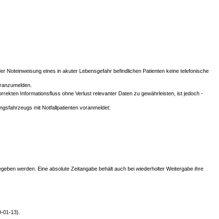
r Noteinweisung eines in akuter Lebensgefahr befindlichen Patienten keine telefonische
voranzumelden.
rrekten Informationsfluss ohne Verlust relevanter Daten zu gewährleisten, ist jedoch -
ungsfahrzeugs mit Notfallpatienten voranmeldet:
tergegeben werden. Eine absolute Zeitangabe behält auch bei wiederholter Weitergabe ihre
0-01-13)
.