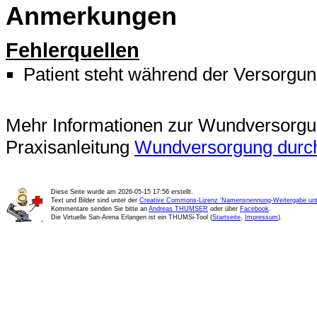
Anmerkungen
Fehlerquellen
Patient steht während der Versorgu
Mehr Informationen zur Wundversorgung
Praxisanleitung
Wundversorgung durc
Diese Seite wurde am
2026-05-15 17:56
erstellt.
Text und Bilder sind unter der
Creative Commons-Lizenz 'Namensnennung-Weitergabe unte
Kommentare senden Sie bitte an
Andreas THUMSER
oder über
Facebook
.
Die Virtuelle San-Arena Erlangen ist ein THUMSi-Tool (
Startseite
,
Impressum
).