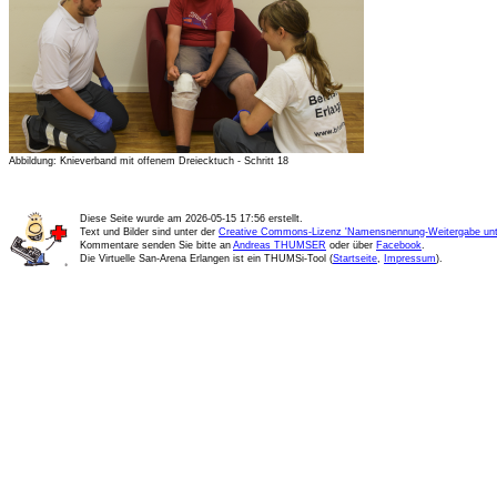
Abbildung: Knieverband mit offenem Dreiecktuch - Schritt 18
Diese Seite wurde am
2026-05-15 17:56
erstellt.
Text und Bilder sind unter der
Creative Commons-Lizenz 'Namensnennung-Weitergabe unte
Kommentare senden Sie bitte an
Andreas THUMSER
oder über
Facebook
.
Die Virtuelle San-Arena Erlangen ist ein THUMSi-Tool (
Startseite
,
Impressum
).