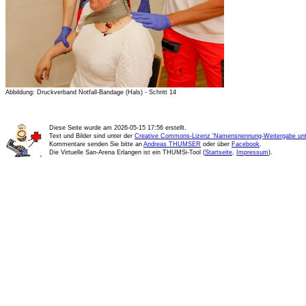
Abbildung: Druckverband Notfall-Bandage (Hals) - Schritt 14
Diese Seite wurde am
2026-05-15 17:56
erstellt.
Text und Bilder sind unter der
Creative Commons-Lizenz 'Namensnennung-Weitergabe unte
Kommentare senden Sie bitte an
Andreas THUMSER
oder über
Facebook
.
Die Virtuelle San-Arena Erlangen ist ein THUMSi-Tool (
Startseite
,
Impressum
).