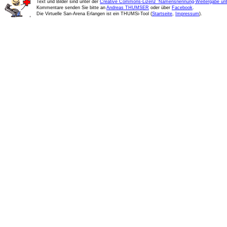
Text und Bilder sind unter der
Creative Commons-Lizenz 'Namensnennung-Weitergabe unte
Kommentare senden Sie bitte an
Andreas THUMSER
oder über
Facebook
.
Die Virtuelle San-Arena Erlangen ist ein THUMSi-Tool (
Startseite
,
Impressum
).