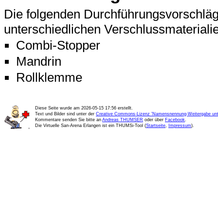
Die folgenden Durchführungsvorschläg
unterschiedlichen Verschlussmateriali
Combi-Stopper
Mandrin
Rollklemme
Diese Seite wurde am
2026-05-15 17:56
erstellt.
Text und Bilder sind unter der
Creative Commons-Lizenz 'Namensnennung-Weitergabe unte
Kommentare senden Sie bitte an
Andreas THUMSER
oder über
Facebook
.
Die Virtuelle San-Arena Erlangen ist ein THUMSi-Tool (
Startseite
,
Impressum
).