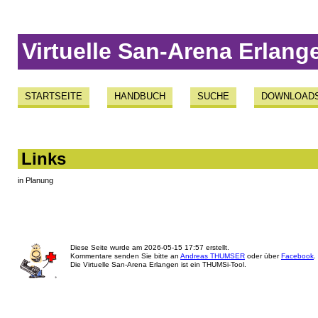
Virtuelle San-Arena Erlang
STARTSEITE
HANDBUCH
SUCHE
DOWNLOAD
Links
in Planung
Diese Seite wurde am
2026-05-15 17:57
erstellt.
Kommentare senden Sie bitte an
Andreas THUMSER
oder über
Facebook
.
Die Virtuelle San-Arena Erlangen ist ein THUMSi-Tool.