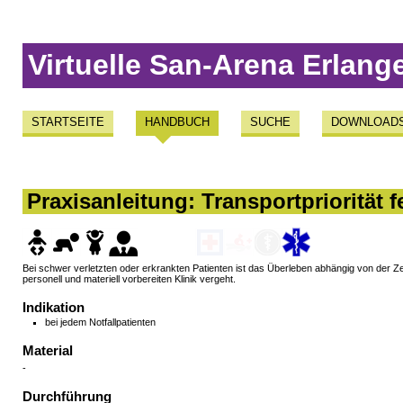
Virtuelle San-Arena Erlang
STARTSEITE
HANDBUCH
SUCHE
DOWNLOAD
Praxisanleitung: Transportpriorität f
Bei schwer verletzten oder erkrankten Patienten ist das Überleben abhängig von der Zeit
personell und materiell vorbereiten Klinik vergeht.
Indikation
bei jedem Notfallpatienten
Material
-
Durchführung