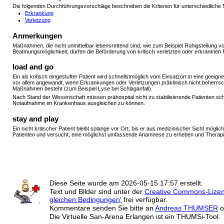
Die folgenden Durchführungsvorschläge beschreiben die Kriterien für unterschiedliche N
Erkrankung
Verletzung
Anmerkungen
Maßnahmen, die nicht unmittelbar lebensrettend sind, wie zum Beispiel Ruhigstellung 
Beatmungsmöglichkeit, dürfen die Beförderung von kritisch verletzten oder erkrankten 
load and go
Ein als kritisch eingestufter Patient wird schnellstmöglich vom Einsatzort in eine gee
vor allem angewandt, wenn Erkrankungen oder Verletzungen präklinisch nicht beherrsch
Maßnahmen besteht (zum Beispiel Lyse bei Schlaganfall).
Nach Stand der Wissenschaft müssen prähospital nicht zu stabilisierende Patienten sc
Notaufnahme im Krankenhaus ausgleichen zu können.
stay and play
Ein nicht kritischer Patient bleibt solange vor Ort, bis er aus medizinischer Sicht mögl
Patienten und versucht, eine möglichst umfassende Anamnese zu erheben und Therapie ei
Diese Seite wurde am
2026-05-15 17:57
erstellt.
Text und Bilder sind unter der
Creative Commons-Lize
gleichen Bedingungen'
frei verfügbar.
Kommentare senden Sie bitte an
Andreas THUMSER
o
Die Virtuelle San-Arena Erlangen ist ein THUMSi-Tool.