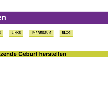
en
S
LINKS
IMPRESSUM
BLOG
tzende Geburt herstellen