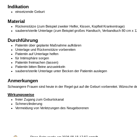
Indikation
einsetzende Geburt
Material
Rückenstütze (zum Beispiel zweiter Helfer, Kissen, Kopfteil Krankentrage)
saubere/sterile Unterlage (zum Beispiel großes Handtuch, Verbandtuch 80 cm x 
Durchführung
Patientin über geplante Maßnahme aufklären
Unterlage und Rückenstütze vorbereiten
Patientin auf Unterlage helfen
für Intimsphäre sorgen
Patientin freimachen (lassen)
Patientin bitten Beine anzuwinkeln
saubere/sterile Unterlage unter Becken der Patientin auslegen
Anmerkungen
Schwangere Frauen sind heute in der Regel gut auf die Geburt vorbereitet. Wünsche de
Wirkungsweise
freier Zugang zum Geburtskanal
Schmerzlinderung
Vermeidung von Verletzungen des Neugeborenen
Diese Seite wurde am
2026-05-15 17:57
erstellt.