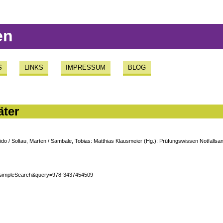
en
S
LINKS
IMPRESSUM
BLOG
äter
Guido / Soltau, Marten / Sambale, Tobias: Matthias Klausmeier (Hg.): Prüfungswissen Notfalls
hod=simpleSearch&query=978-3437454509