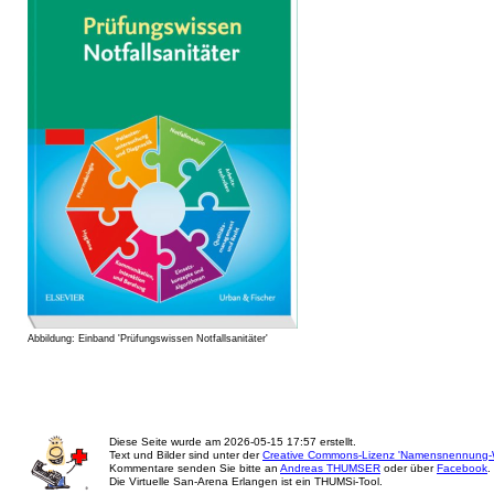
Abbildung: Einband 'Prüfungswissen Notfallsanitäter'
Diese Seite wurde am
2026-05-15 17:57
erstellt.
Text und Bilder sind unter der
Creative Commons-Lizenz 'Namensnennung-W
Kommentare senden Sie bitte an
Andreas THUMSER
oder über
Facebook
.
Die Virtuelle San-Arena Erlangen ist ein THUMSi-Tool.