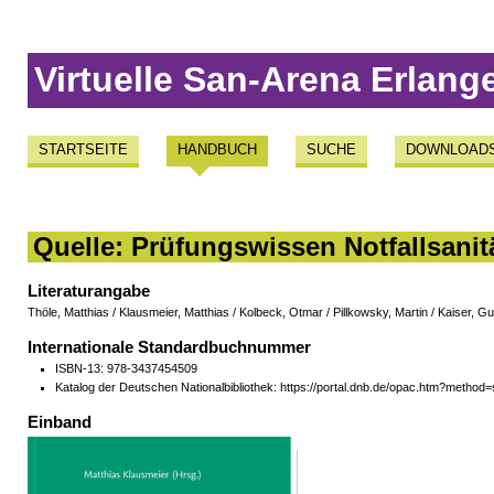
Virtuelle San-Arena Erlang
STARTSEITE
HANDBUCH
SUCHE
DOWNLOAD
Quelle: Prüfungswissen Notfallsanit
Literaturangabe
Thöle, Matthias / Klausmeier, Matthias / Kolbeck, Otmar / Pillkowsky, Martin / Kaiser, 
Internationale Standardbuchnummer
ISBN-13: 978-3437454509
Katalog der Deutschen Nationalbibliothek: https://portal.dnb.de/opac.htm?met
Einband