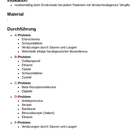
Indikation
routinemäßig beim Erstkontakt bei jedem Patienten mit Verdachtsdiagnose 'Vergift
Material
-
Durchführung
A
-Problem
Erbrochenes
Schaumbildner
Verätzungen durch Säuren und Laugen
Weichteile infolge herabgesetzten Muskeltonus
B
-Problem
Duftlampenöl
Ethanol
Opioid
Schaumbildner
Zyanid
C
-Problem
Beta-Rezeptorenblocker
Digitalis
D
-Problem
Antidepressiva
Atropin
Barbiturat
Benzodiazepin (Valium)
Ethanol
E
-Problem
Verätzungen durch Säuren und Laugen