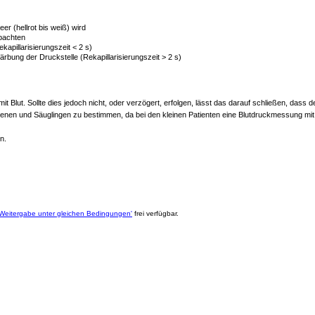
er (hellrot bis weiß) wird
obachten
kapillarisierungszeit < 2 s)
färbung der Druckstelle (Rekapillarisierungszeit > 2 s)
it Blut. Sollte dies jedoch nicht, oder verzögert, erfolgen, lässt das darauf schließen, dass de
enen und Säuglingen zu bestimmen, da bei den kleinen Patienten eine Blutdruckmessung mit G
n.
eitergabe unter gleichen Bedingungen'
frei verfügbar.