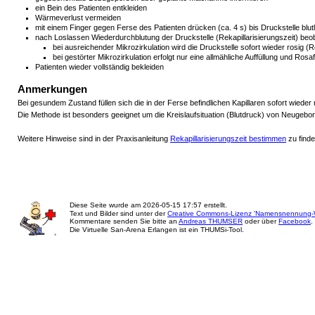
ein Bein des Patienten entkleiden
Wärmeverlust vermeiden
mit einem Finger gegen Ferse des Patienten drücken (ca. 4 s) bis Druckstelle blutle
nach Loslassen Wiederdurchblutung der Druckstelle (Rekapillarisierungszeit) be
bei ausreichender Mikrozirkulation wird die Druckstelle sofort wieder rosig (Re
bei gestörter Mikrozirkulation erfolgt nur eine allmähliche Auffüllung und Rosa
Patienten wieder vollständig bekleiden
Anmerkungen
Bei gesundem Zustand füllen sich die in der Ferse befindlichen Kapillaren sofort wieder m
Die Methode ist besonders geeignet um die Kreislaufsituation (Blutdruck) von Neugebor
Weitere Hinweise sind in der Praxisanleitung
Rekapillarisierungszeit bestimmen
zu finde
Diese Seite wurde am
2026-05-15 17:57
erstellt.
Text und Bilder sind unter der
Creative Commons-Lizenz 'Namensnennung-W
Kommentare senden Sie bitte an
Andreas THUMSER
oder über
Facebook
.
Die Virtuelle San-Arena Erlangen ist ein THUMSi-Tool.