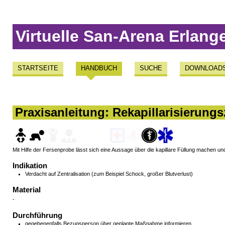
Virtuelle San-Arena Erlang
STARTSEITE
HANDBUCH
SUCHE
DOWNLOAD
Praxisanleitung: Rekapillarisierungs
Mit Hilfe der Fersenprobe lässt sich eine Aussage über die kapillare Füllung machen u
Indikation
Verdacht auf Zentralisation (zum Beispiel Schock, großer Blutverlust)
Material
-
Durchführung
gegebenenfalls Bezugsperson über geplante Maßnahme informieren