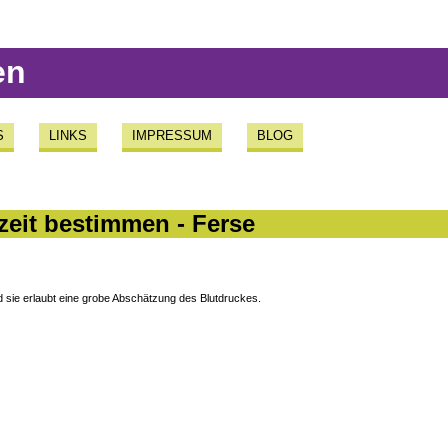
en
S
LINKS
IMPRESSUM
BLOG
zeit bestimmen - Ferse
nd sie erlaubt eine grobe Abschätzung des Blutdruckes.