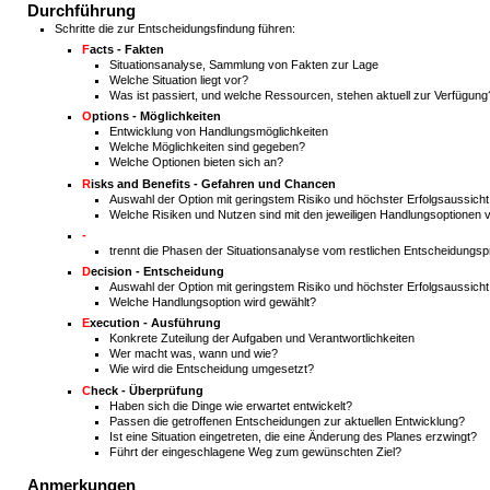
Durchführung
Schritte die zur Entscheidungsfindung führen:
F
acts - Fakten
Situationsanalyse, Sammlung von Fakten zur Lage
Welche Situation liegt vor?
Was ist passiert, und welche Ressourcen, stehen aktuell zur Verfügung
O
ptions - Möglichkeiten
Entwicklung von Handlungsmöglichkeiten
Welche Möglichkeiten sind gegeben?
Welche Optionen bieten sich an?
R
isks and Benefits - Gefahren und Chancen
Auswahl der Option mit geringstem Risiko und höchster Erfolgsaussicht
Welche Risiken und Nutzen sind mit den jeweiligen Handlungsoptionen
-
trennt die Phasen der Situationsanalyse vom restlichen Entscheidungs
D
ecision - Entscheidung
Auswahl der Option mit geringstem Risiko und höchster Erfolgsaussicht
Welche Handlungsoption wird gewählt?
E
xecution - Ausführung
Konkrete Zuteilung der Aufgaben und Verantwortlichkeiten
Wer macht was, wann und wie?
Wie wird die Entscheidung umgesetzt?
C
heck - Überprüfung
Haben sich die Dinge wie erwartet entwickelt?
Passen die getroffenen Entscheidungen zur aktuellen Entwicklung?
Ist eine Situation eingetreten, die eine Änderung des Planes erzwingt?
Führt der eingeschlagene Weg zum gewünschten Ziel?
Anmerkungen