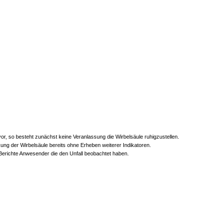
, so besteht zunächst keine Veranlassung die Wirbelsäule ruhigzustellen.
ng der Wirbelsäule bereits ohne Erheben weiterer Indikatoren.
 Berichte Anwesender die den Unfall beobachtet haben.