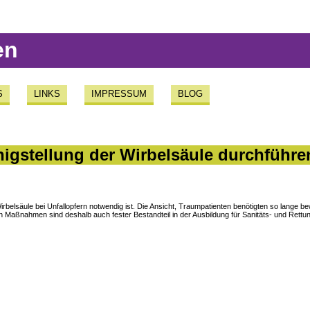
en
S
LINKS
IMPRESSUM
BLOG
higstellung der Wirbelsäule durchführe
irbelsäule bei Unfallopfern notwendig ist. Die Ansicht, Traumpatienten benötigten so lang
Maßnahmen sind deshalb auch fester Bestandteil in der Ausbildung für Sanitäts- und Rettun