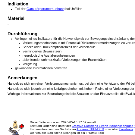
Indikation
Teil der
Ganzkörperuntersuchung
bei Unfällen
Material
-
Durchführung
Vorliegen eines Indikators für die Notwendigkeit zur Bewegungseinschränkung der
Verletzungsmechanismus mit Potenzial Rückenmarksverletzungen zu verur
Scherz oder Druckempfindlichkeit der Wirbelsäule
vermindertes Bewusstsein
neurologische Ausfallerscheinungen
ablenkende, schmerzhafte Verletzungen der Extremitäten
Vergiftung
gewonnene Informationen bewerten
Anmerkungen
Handelt es sich um einen Verletzungsmechanismus, bei dem eine Verletzung der Wirbel
Handelt es sich jedoch um eine Unfallgeschehen mit hohem Risiko einer Verletzung de
Wichtige Informationen zur Beurteilung sind die Situation an der Einsatzstelle, die 
Diese Seite wurde am
2026-05-15 17:57
erstellt.
Text und Bilder sind unter der
Creative Commons-Lizenz 'Namensnennung-W
Kommentare senden Sie bitte an
Andreas THUMSER
oder über
Facebook
.
Die Virtuelle San-Arena Erlangen ist ein THUMSi-Tool.