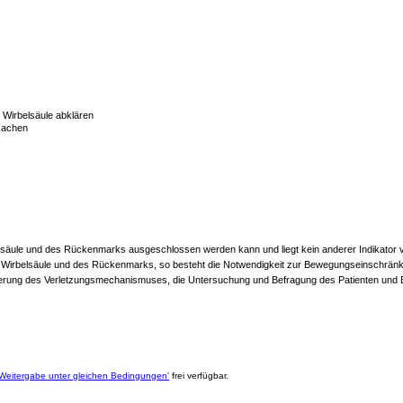
 Wirbelsäule abklären
sachen
säule und des Rückenmarks ausgeschlossen werden kann und liegt kein anderer Indikator vor
r Wirbelsäule und des Rückenmarks, so besteht die Notwendigkeit zur Bewegungseinschränku
Evaluierung des Verletzungsmechanismuses, die Untersuchung und Befragung des Patienten und
eitergabe unter gleichen Bedingungen'
frei verfügbar.