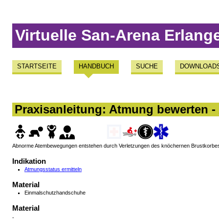
Virtuelle San-Arena Erlang
STARTSEITE
HANDBUCH
SUCHE
DOWNLOAD
Praxisanleitung: Atmung bewerten
Abnorme Atembewegungen entstehen durch Verletzungen des knöchernen Brustkorbes
Indikation
Atmungsstatus ermitteln
Material
Einmalschutzhandschuhe
Material
-