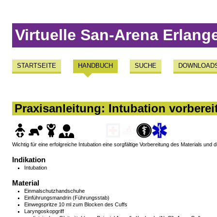
Virtuelle San-Arena Erlang
STARTSEITE
HANDBUCH
SUCHE
DOWNLOAD
Praxisanleitung: Intubation vorberei
Wichtig für eine erfolgreiche Intubation eine sorgfältige Vorbereitung des Materials und 
Indikation
Intubation
Material
Einmalschutzhandschuhe
Einführungsmandrin (Führungsstab)
Einwegspritze 10 ml zum Blocken des Cuffs
Laryngoskopgriff