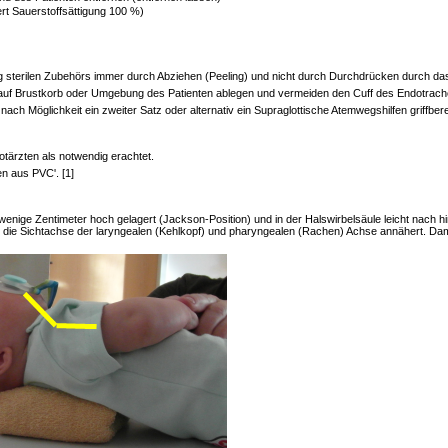
ert Sauerstoffsättigung 100 %)
sterilen Zubehörs immer durch Abziehen (Peeling) und nicht durch Durchdrücken durch das
 auf Brustkorb oder Umgebung des Patienten ablegen und vermeiden den Cuff des Endotrach
ch Möglichkeit ein zweiter Satz oder alternativ ein Supraglottische Atemwegshilfen griffbere
otärzten als notwendig erachtet.
en aus PVC'. [1]
enige Zentimeter hoch gelagert (Jackson-Position) und in der Halswirbelsäule leicht nach hi
sich die Sichtachse der laryngealen (Kehlkopf) und pharyngealen (Rachen) Achse annähert. 