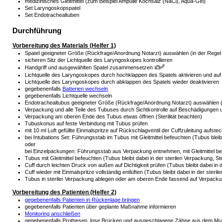
medizinisches Gleitmittel (zum Beispiel Ampulle Kochsalz (NaCl), Aqua-Gel)
Set Laryngoskopspatel
Set Endotrachealtuben
Durchführung
Vorbereitung des Materials (Helfer 1)
Spatel geeigneter Größe (Rückfrage/Anordnung Notarzt) auswählen (in der Regel
sicheren Sitz der Lichtquelle des Laryngoskopes kontrollieren
Handgriff und ausgewählten Spatel zusammensetzen
Lichtquelle des Laryngoskopes durch hochklappen des Spatels aktivieren und auf F
Lichtquelle des Laryngoskopes durch abklappen des Spatels wieder deaktivieren
gegebenenfalls
Batterien wechseln
gegebenenfalls Lichtquelle wechseln
Endotrachealtubus geeigneter Größe (Rückfrage/Anordnung Notarzt) auswählen (a
Verpackung und alle Teile des Tubuses durch Sichtkontrolle auf Beschädigungen u
Verpackung am oberen Ende des Tubus etwas öffnen (Sterilität beachten)
Tubuskonus auf feste Verbindung mit Tubus prüfen
mit 10 ml Luft gefüllte Einmalspritze auf Rückschlagventil der Cuffzuleitung aufste
bei Intubations Set: Führungsstab im Tubus mit Gleitmittel befeuchten (Tubus bleibt
oder
bei Einzelpackungen: Führungsstab aus Verpackung entnehmen, mit Gleitmittel be
Tubus mit Gleitmittel befeuchten (Tubus bleibt dabei in der sterilen Verpackung, Ste
Cuff durch leichten Druck von außen auf Dichtigkeit prüfen (Tubus bleibt dabei in 
Cuff wieder mit Einmalspritze vollständig entlüften (Tubus bleibt dabei in der steri
Tubus in steriler Verpackung ablegen oder am oberen Ende fassend auf Verpackun
Vorbereitung des Patienten (Helfer 2)
gegebenenfalls Patienten in Rückenlage bringen
gegebenenfalls Patienten über geplante Maßnahme informieren
Monitoring anschließen
gegebenenfalls Prothesen, lose Brücken und ausgeschlagene Zähne aus dem Mund