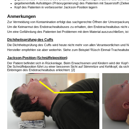
gegebenenfalls Aufsättigen (Präoxygenierung) des Patienten mit Sauerstoff (Zielw
Kopf des Patienten in verbesserter Jackson-Position lagern
Anmerkungen
Zur Vermeidung von Kontamination erfolgt das sachgerechte Öffnen der Umverpackung 
Um die Keimarmut des Endotrachealtubuses zu erhalten, den Endotrachealtubus nicht
Um eine Gefährdung des Patienten bei Problemen mit dem Material auszuschließen, ist na
Dichtheitsprüfung des Cuffs
Die Dichtheitsprüfung des Cuffs wird heute nicht mehr von allen Verantwortlichen und N
Hersteller empfehlen sie aber weiterhin. Siehe zum Beispiel 'Rüsch Einmal-Trachealtub
Jackson-Position (Schnüffelposition)
Der Patient befindet sich in Rückenlage. Beim Erwachsenen und Kindern wird der Kopf w
Die Schnüffelposition führt zu einer besseren Sicht auf Stimmritze und Kehlkopf, da 
Einbringen des Endotrachealtubus erleichtert. [2]