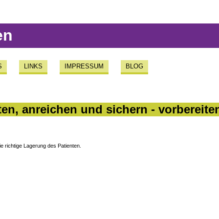
en
S
LINKS
IMPRESSUM
BLOG
ten, anreichen und sichern - vorbereite
die richtige Lagerung des Patienten.