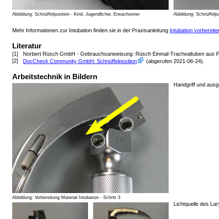
Abbildung: Schnüffelposition - Kind, Jugendlicher, Erwachsener
Abbildung: Schnüffelpo
Mehr Informationen zur Intubation finden sie in der Praxisanleitung
Intubation vorbereit
Literatur
[1]
Norbert Rüsch GmbH - Gebrauchsanweisung: Rüsch Einmal-Trachealtuben aus 
[2]
DocCheck Community GmbH: Schnüffelposition
(abgerufen 2021-06-24)
.
Arbeitstechnik in Bildern
Handgriff und aus
Abbildung: Vorbereitung Material Intubation - Schritt 3
Lichtquelle des La