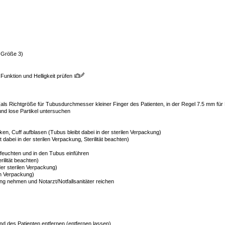
 Größe 3)
unktion und Helligkeit prüfen
ls Richtgröße für Tubusdurchmesser kleiner Finger des Patienten, in der Regel 7.5 mm fü
nd lose Partikel untersuchen
cken, Cuff aufblasen (Tubus bleibt dabei in der sterilen Verpackung)
 dabei in der sterilen Verpackung, Sterilität beachten)
feuchten und in den Tubus einführen
rilität beachten)
der sterilen Verpackung)
len Verpackung)
g nehmen und Notarzt/Notfallsanitäter reichen
 des Patienten entfernen (entfernen lassen)