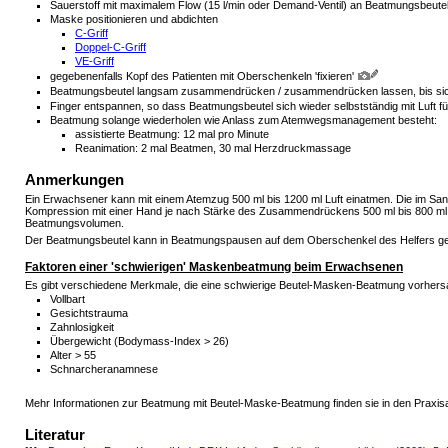
Sauerstoff mit maximalem Flow (15 l/min oder Demand-Ventil) an Beatmungsbeute
Maske positionieren und abdichten
C-Griff
Doppel-C-Griff
VE-Griff
gegebenenfalls Kopf des Patienten mit Oberschenkeln 'fixieren'
Beatmungsbeutel langsam zusammendrücken / zusammendrücken lassen, bis sic
Finger entspannen, so dass Beatmungsbeutel sich wieder selbstständig mit Luft fü
Beatmung solange wiederholen wie Anlass zum Atemwegsmanagement besteht:
assistierte Beatmung: 12 mal pro Minute
Reanimation: 2 mal Beatmen, 30 mal Herzdruckmassage
Anmerkungen
Ein Erwachsener kann mit einem Atemzug 500 ml bis 1200 ml Luft einatmen. Die im Sani
Kompression mit einer Hand je nach Stärke des Zusammendrückens 500 ml bis 800 ml
Beatmungsvolumen.
Der Beatmungsbeutel kann in Beatmungspausen auf dem Oberschenkel des Helfers gel
Faktoren einer 'schwierigen' Maskenbeatmung beim Erwachsenen
Es gibt verschiedene Merkmale, die eine schwierige Beutel-Masken-Beatmung vorhersa
Vollbart
Gesichtstrauma
Zahnlosigkeit
Übergewicht (Bodymass-Index > 26)
Alter > 55
Schnarcheranamnese
Mehr Informationen zur Beatmung mit Beutel-Maske-Beatmung finden sie in den Praxis
Literatur