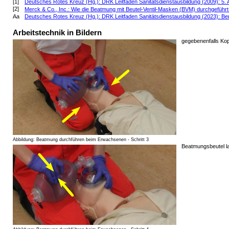
[1]
Deutsches Rotes Kreuz (Hg.): DRK Leitfaden Sanitätsdienstausbildung (2009): 5. Au
[2]
Merck & Co., Inc.: Wie die Beatmung mit Beutel-Ventil-Masken (BVM) durchgeführt
Aa
Deutsches Rotes Kreuz (Hg.): DRK Leitfaden Sanitätsdienstausbildung (2023): Ber
Arbeitstechnik in Bildern
gegebenenfalls Kop
Abbildung: Beatmung durchführen beim Erwachsenen - Schritt 3
Beatmungsbeutel l