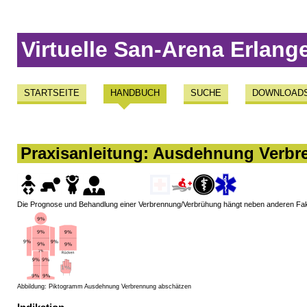
Virtuelle San-Arena Erlang
STARTSEITE
HANDBUCH
SUCHE
DOWNLOAD
Praxisanleitung: Ausdehnung Verb
Die Prognose und Behandlung einer Verbrennung/Verbrühung hängt neben anderen Fak
Abbildung: Piktogramm Ausdehnung Verbrennung abschätzen