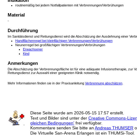
Indikation
routinemäßig bei jedem Notfallpatienten mit Verbrennungen/Verbrühungen
Material
-
Durchführung
Im Sanitätsdienst und Rettungsdienst wird die Abschätzung der Ausdehnung einer Verb
Handflächenregel bei kleinflächigen Verbrennungen/Verbrühungen
Neunerregel bei großflächigen Verbrennungen/Verbrühungen
Erwachsener
Kind
Anmerkungen
Die Abschätzung der Verbrennungsfläche ist für eine adäquate Infusionstherapie, zur
Rettungsdienst zur Auswahl einer geeigneten Klinik notwendig.
Mehr Informationen finden sie in der Praxisanleitung
Verbrennung abschätzen
.
Diese Seite wurde am
2026-05-15 17:57
erstellt.
Text und Bilder sind unter der
Creative Commons-Lize
gleichen Bedingungen'
frei verfügbar.
Kommentare senden Sie bitte an
Andreas THUMSER
o
Die Virtuelle San-Arena Erlangen ist ein THUMSi-Tool.