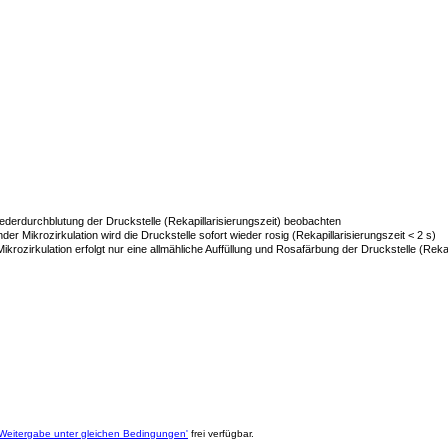
derdurchblutung der Druckstelle (Rekapillarisierungszeit) beobachten
der Mikrozirkulation wird die Druckstelle sofort wieder rosig (Rekapillarisierungszeit < 2 s)
Mikrozirkulation erfolgt nur eine allmähliche Auffüllung und Rosafärbung der Druckstelle (Rekap
eitergabe unter gleichen Bedingungen'
frei verfügbar.