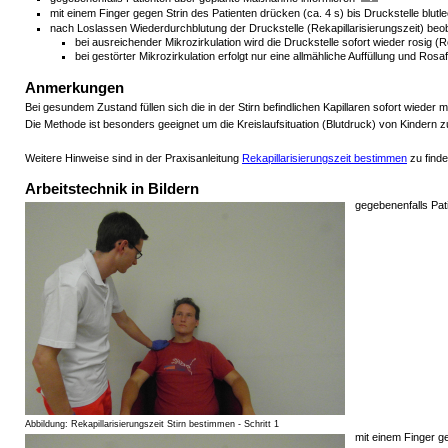
mit einem Finger gegen Strin des Patienten drücken (ca. 4 s) bis Druckstelle blutlee
nach Loslassen Wiederdurchblutung der Druckstelle (Rekapillarisierungszeit) be
bei ausreichender Mikrozirkulation wird die Druckstelle sofort wieder rosig (Re
bei gestörter Mikrozirkulation erfolgt nur eine allmähliche Auffüllung und Rosa
Anmerkungen
Bei gesundem Zustand füllen sich die in der Stirn befindlichen Kapillaren sofort wieder mi
Die Methode ist besonders geeignet um die Kreislaufsituation (Blutdruck) von Kindern zu
Weitere Hinweise sind in der Praxisanleitung
Rekapillarisierungszeit bestimmen
zu finde
Arbeitstechnik in Bildern
gegebenenfalls Pa
Abbildung: Rekapillarisierungszeit Stirn bestimmen - Schritt 1
mit einem Finger ge