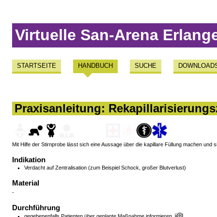
Virtuelle San-Arena Erlang
STARTSEITE
HANDBUCH
SUCHE
DOWNLOAD
Praxisanleitung: Rekapillarisierungs
Mit Hilfe der Stirnprobe lässt sich eine Aussage über die kapillare Füllung machen und
Indikation
Verdacht auf Zentralisation (zum Beispiel Schock, großer Blutverlust)
Material
-
Durchführung
gegebenenfalls Patienten über geplante Maßnahme informieren