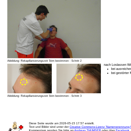
Abbildung: Rekapillarisierungszeit Stirn bestimmen - Schritt 2
nach Loslassen Wie
bei ausreichen
bei gestörter 
Abbildung: Rekapillarisierungszeit Stirn bestimmen - Schritt 3
Diese Seite wurde am
2026-05-15 17:57
erstellt.
Text und Bilder sind unter der
Creative Commons-Lizenz 'Namensnennung-W
Kommentare senden Sie bitte an
Andreas THUMSER
oder über
Facebook
.