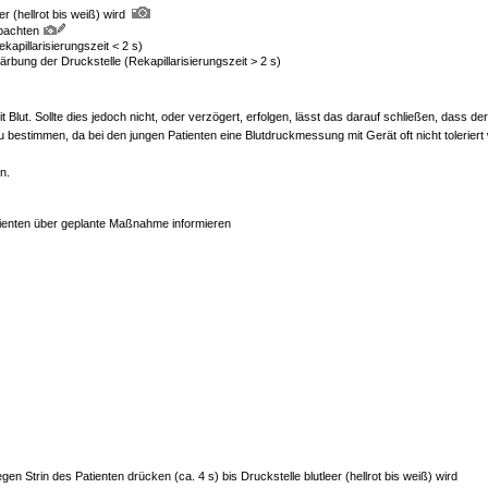
r (hellrot bis weiß) wird
obachten
kapillarisierungszeit < 2 s)
färbung der Druckstelle (Rekapillarisierungszeit > 2 s)
t Blut. Sollte dies jedoch nicht, oder verzögert, erfolgen, lässt das darauf schließen, dass der
 bestimmen, da bei den jungen Patienten eine Blutdruckmessung mit Gerät oft nicht toleriert 
n.
tienten über geplante Maßnahme informieren
gen Strin des Patienten drücken (ca. 4 s) bis Druckstelle blutleer (hellrot bis weiß) wird