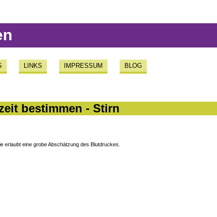
en
S
LINKS
IMPRESSUM
BLOG
zeit bestimmen - Stirn
 sie erlaubt eine grobe Abschätzung des Blutdruckes.