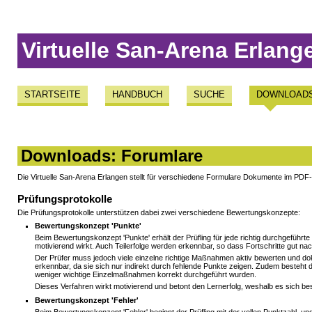
Virtuelle San-Arena Erlang
STARTSEITE
HANDBUCH
SUCHE
DOWNLOAD
Downloads: Forumlare
Die Virtuelle San-Arena Erlangen stellt für verschiedene Formulare Dokumente im PDF-
Prüfungsprotokolle
Die Prüfungsprotokolle unterstützen dabei zwei verschiedene Bewertungskonzepte:
Bewertungskonzept 'Punkte'
Beim Bewertungskonzept 'Punkte' erhält der Prüfling für jede richtig durchgefüh
motivierend wirkt. Auch Teilerfolge werden erkennbar, so dass Fortschritte gut n
Der Prüfer muss jedoch viele einzelne richtige Maßnahmen aktiv bewerten und dokum
erkennbar, da sie sich nur indirekt durch fehlende Punkte zeigen. Zudem beste
weniger wichtige Einzelmaßnahmen korrekt durchgeführt wurden.
Dieses Verfahren wirkt motivierend und betont den Lernerfolg, weshalb es sich b
Bewertungskonzept 'Fehler'
Beim Bewertungskonzept 'Fehler' beginnt der Prüfling mit der vollen Punktzahl, 