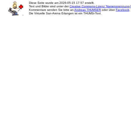
Diese Seite wurde am
2026-05-15 17:57
erstellt.
Text und Bilder sind unter der
Creative Commons-Lizenz 'Namensnennung-W
Kommentare senden Sie bitte an
Andreas THUMSER
oder über
Facebook
.
Die Virtuelle San-Arena Erlangen ist ein THUMSi-Tool.