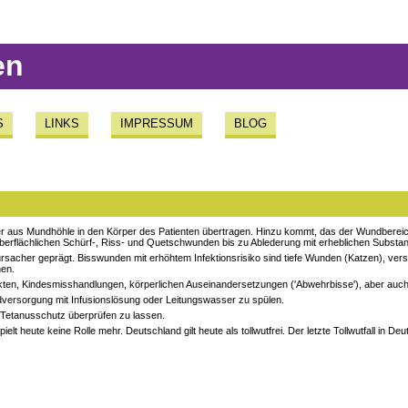
en
S
LINKS
IMPRESSUM
BLOG
er aus Mundhöhle in den Körper des Patienten übertragen. Hinzu kommt, das der Wundberei
oberflächlichen Schürf-, Riss- und Quetschwunden bis zu Ablederung mit erheblichen Substanz
rursacher geprägt. Bisswunden mit erhöhtem Infektionsrisiko sind tiefe Wunden (Katzen),
nen.
kten, Kindesmisshandlungen, körperlichen Auseinandersetzungen ('Abwehrbisse'), aber auc
dversorgung mit Infusionslösung oder Leitungswasser zu spülen.
n Tetanusschutz überprüfen zu lassen.
elt heute keine Rolle mehr. Deutschland gilt heute als tollwutfrei. Der letzte Tollwutfall in D