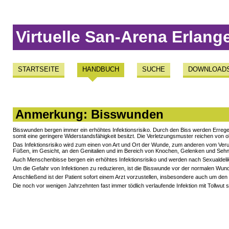
Virtuelle San-Arena Erlang
STARTSEITE
HANDBUCH
SUCHE
DOWNLOAD
Anmerkung: Bisswunden
Bisswunden bergen immer ein erhöhtes Infektionsrisiko. Durch den Biss werden Erreg
somit eine geringere Widerstandsfähigkeit besitzt. Die Verletzungsmuster reichen von 
Das Infektionsrisiko wird zum einen von Art und Ort der Wunde, zum anderen vom Ve
Füßen, im Gesicht, an den Genitalien und im Bereich von Knochen, Gelenken und Seh
Auch Menschenbisse bergen ein erhöhtes Infektionsrisiko und werden nach Sexualdeli
Um die Gefahr von Infektionen zu reduzieren, ist die Bisswunde vor der normalen Wun
Anschließend ist der Patient sofort einem Arzt vorzustellen, insbesondere auch um de
Die noch vor wenigen Jahrzehnten fast immer tödlich verlaufende Infektion mit Tollwut spi