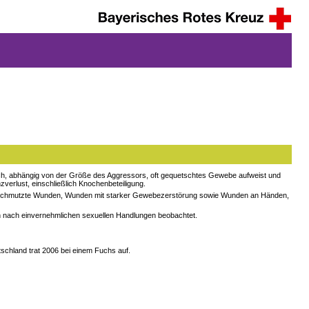
ch, abhängig von der Größe des Aggressors, oft gequetschtes Gewebe aufweist und
verlust, einschließlich Knochenbeteiligung.
 verschmutzte Wunden, Wunden mit starker Gewebezerstörung sowie Wunden an Händen,
h nach einvernehmlichen sexuellen Handlungen beobachtet.
eutschland trat 2006 bei einem Fuchs auf.