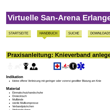
Virtuelle San-Arena Erlang
STARTSEITE
HANDBUCH
SUCHE
DOWNLOAD
Praxisanleitung: Knieverband anleg
Indikation
kleine offene Verletzung mit geringer oder vorerst gestillter Blutung am Knie
Material
Einmalschutzhandschuhe
Dreiecktuch
Mullbinde
sterile Mullkompresse
Verbandpäckchen
Verbandschere