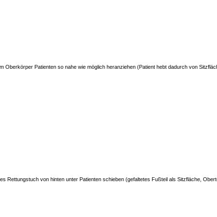
em Oberkörper Patienten so nahe wie möglich heranziehen (Patient hebt dadurch von Sitzflä
tes Rettungstuch von hinten unter Patienten schieben (gefaltetes Fußteil als Sitzfläche, Ober