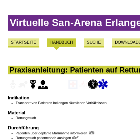
Virtuelle San-Arena Erlang
STARTSEITE
HANDBUCH
SUCHE
DOWNLOAD
Praxisanleitung: Patienten auf Rettu
Indikation
Transport von Patienten bei engen räumlichen Verhältnissen
Material
Rettungstuch
Durchführung
Patienten über geplante Maßnahme informieren
Rettungstuch patientennah auslegen