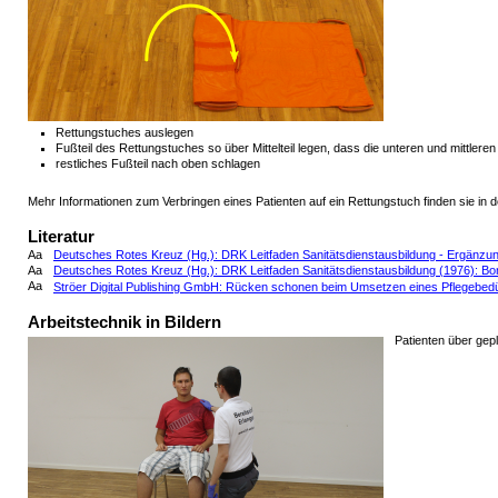
Rettungstuches auslegen
Fußteil des Rettungstuches so über Mittelteil legen, dass die unteren und mittler
restliches Fußteil nach oben schlagen
Mehr Informationen zum Verbringen eines Patienten auf ein Rettungstuch finden sie in 
Literatur
Aa
Deutsches Rotes Kreuz (Hg.): DRK Leitfaden Sanitätsdienstausbildung - Ergänzung
Aa
Deutsches Rotes Kreuz (Hg.): DRK Leitfaden Sanitätsdienstausbildung (1976): Bo
Aa
Ströer Digital Publishing GmbH: Rücken schonen beim Umsetzen eines Pflegebedü
Arbeitstechnik in Bildern
Patienten über ge