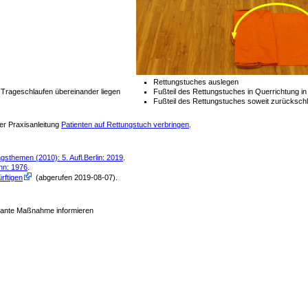
Rettungstuches auslegen
en Trageschlaufen übereinander liegen
Fußteil des Rettungstuches in Querrichtung in 
Fußteil des Rettungstuches soweit zurückschl
der Praxisanleitung
Patienten auf Rettungstuch verbringen
.
sthemen (2010): 5. Aufl.Berlin: 2019
.
nn: 1976
.
rftigen
(abgerufen 2019-08-07)
.
plante Maßnahme informieren