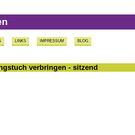
en
S
LINKS
IMPRESSUM
BLOG
ngstuch verbringen - sitzend