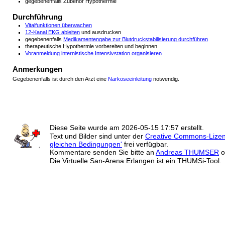
gegebenenfalls Zubehör Hypothermie
Durchführung
Vitalfunktionen überwachen
12-Kanal EKG ableiten
und ausdrucken
gegebenenfalls
Medikamentengabe zur Blutdruckstabilisierung durchführen
therapeutische Hypothermie vorbereiten und beginnen
Voranmeldung internistische Intensivstation organisieren
Anmerkungen
Gegebenenfalls ist durch den Arzt eine
Narkoseeinleitung
notwendig.
Diese Seite wurde am
2026-05-15 17:57
erstellt.
Text und Bilder sind unter der
Creative Commons-Lize
gleichen Bedingungen'
frei verfügbar.
Kommentare senden Sie bitte an
Andreas THUMSER
o
Die Virtuelle San-Arena Erlangen ist ein THUMSi-Tool.