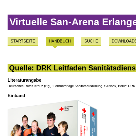
Virtuelle San-Arena Erlang
STARTSEITE
HANDBUCH
SUCHE
DOWNLOAD
Quelle: DRK Leitfaden Sanitätsdiens
Literaturangabe
Deutsches Rotes Kreuz (Hg.): Lehrunterlage Sanitätsausbildung. SANbox, Berlin: DR
Einband