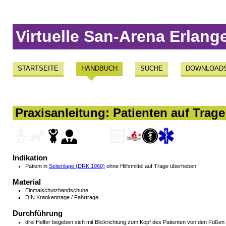
Virtuelle San-Arena Erlang
STARTSEITE
HANDBUCH
SUCHE
DOWNLOAD
Praxisanleitung: Patienten auf Trage
Indikation
Patient in
Seitenlage (DRK 1960)
ohne Hilfsmittel auf Trage überheben
Material
Einmalschutzhandschuhe
DIN Krankentrage / Fahrtrage
Durchführung
drei Helfer begeben sich mit Blickrichtung zum Kopf des Patienten von den Füßen