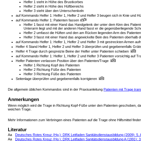
Helfer 1 steht in Höhe des Brustkorbes
Helfer 2 steht in Höhe des Hüftbereichs
Helfer 3 steht über den Unterschenkeln
auf Kommando Helfer 1: Helfer 1, Helfer 2 und Helfer 3 beugen sich in Knie und H
auf Kommando Helfer 1: Patienten fassen
Helfer 1 fasst mit einer Hand das Handgelenk der unter dem Kinn des Patien
Unterarm liegt und mit der anderen Hand fasst er die gegenüberliegende Schu
Helfer 2 umfasst die Hüften und den am Rücken liegenden Arm des Patienten
Helfer 3 fasst mit einer Hand das angewickelte Bein des Patienten oberhalb
auf Kommando Helfer 1: Helfer 1, Helfer 2 und Helfer 3 mit gestreckten Armen au
Helfer 4 Stand Helfer 1, Helfer 2 und Helfer 3 überprüfen und gegebenenfalls Grät
Helfer 4 Trage durch gespreizte Beine der Helfer unter Patienten schieben
auf Kommando Helfer 1: Helfer 1, Helfer 2 und Helfer 3 Patienten vorsichtig auf T
Helfer Patienten verlassen Position über den Patienten/Trage
Helfer 1 Richtung Kopf des Patienten
Helfer 2 Richtung Füße des Patienten
Helfer 3 Richtung Füße des Patienten
Seitenlage überprüfen und gegebenenfalls korrigieren
Die allgemein üblichen Kommandos sind in der Praxisanleitung
Patienten mit Trage tra
Anmerkungen
Wenn möglich wird die Trage in Richtung Kopf-Füße unter den Patienten geschoben, dami
weichen Trage.
Mehr Informationen zum Verbringen eines Patienten auf die Trage ohne Hilfsmittel finden
Literatur
Aa
Deutsches Rotes Kreuz (Hg.): DRK Leitfaden Sanitätsdienstausbildung (2009): 5. Au
Aa
Deutsches Rotes Kreuz (Hg.): DRK Leitfaden Sanitätsdienstausbildung A (1991): 3. 