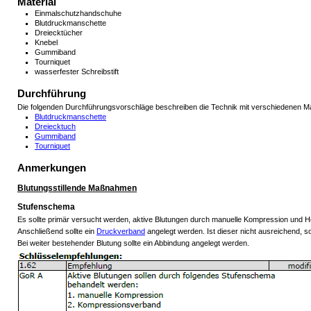
Material
Einmalschutzhandschuhe
Blutdruckmanschette
Dreiecktücher
Knebel
Gummiband
Tourniquet
wasserfester Schreibstift
Durchführung
Die folgenden Durchführungsvorschläge beschreiben die Technik mit verschiedenen Mat
Blutdruckmanschette
Dreiecktuch
Gummiband
Tourniquet
Anmerkungen
Blutungsstillende Maßnahmen
Stufenschema
Es sollte primär versucht werden, aktive Blutungen durch manuelle Kompression und Ho
Anschließend sollte ein
Druckverband
angelegt werden. Ist dieser nicht ausreichend, s
Bei weiter bestehender Blutung sollte ein Abbindung angelegt werden.