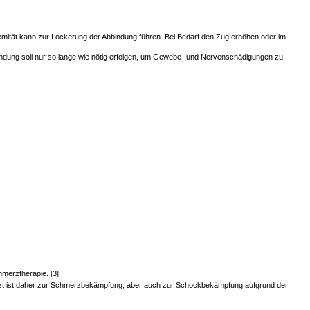
emität kann zur Lockerung der Abbindung führen. Bei Bedarf den Zug erhöhen oder im
indung soll nur so lange wie nötig erfolgen, um Gewebe- und Nervenschädigungen zu
hmerztherapie. [3]
otarzt ist daher zur Schmerzbekämpfung, aber auch zur Schockbekämpfung aufgrund der