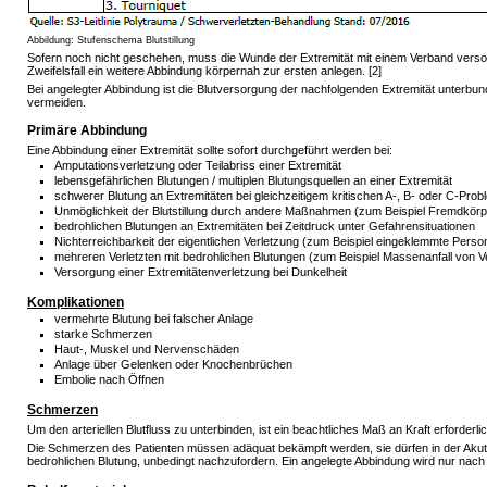
Abbildung: Stufenschema Blutstillung
Sofern noch nicht geschehen, muss die Wunde der Extremität mit einem Verband versor
Zweifelsfall ein weitere Abbindung körpernah zur ersten anlegen. [2]
Bei angelegter Abbindung ist die Blutversorgung der nachfolgenden Extremität unter
vermeiden.
Primäre Abbindung
Eine Abbindung einer Extremität sollte sofort durchgeführt werden bei:
Amputationsverletzung oder Teilabriss einer Extremität
lebensgefährlichen Blutungen / multiplen Blutungsquellen an einer Extremität
schwerer Blutung an Extremitäten bei gleichzeitigem kritischen A-, B- oder C-Prob
Unmöglichkeit der Blutstillung durch andere Maßnahmen (zum Beispiel Fremdkörpe
bedrohlichen Blutungen an Extremitäten bei Zeitdruck unter Gefahrensituationen
Nichterreichbarkeit der eigentlichen Verletzung (zum Beispiel eingeklemmte Perso
mehreren Verletzten mit bedrohlichen Blutungen (zum Beispiel Massenanfall von Ve
Versorgung einer Extremitätenverletzung bei Dunkelheit
Komplikationen
vermehrte Blutung bei falscher Anlage
starke Schmerzen
Haut-, Muskel und Nervenschäden
Anlage über Gelenken oder Knochenbrüchen
Embolie nach Öffnen
Schmerzen
Um den arteriellen Blutfluss zu unterbinden, ist ein beachtliches Maß an Kraft erforder
Die Schmerzen des Patienten müssen adäquat bekämpft werden, sie dürfen in der Akuts
bedrohlichen Blutung, unbedingt nachzufordern. Ein angelegte Abbindung wird nur nach