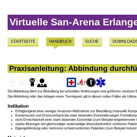
Virtuelle San-Arena Erlang
STARTSEITE
HANDBUCH
SUCHE
DOWNLOAD
Praxisanleitung: Abbindung durchf
Die Abbindung dient zur Blutstillung bei arteriellen Verletzungen und größeren venösen
Die Abbindung oder das Anlegen eines Tourniquets gilt in diesen selten Fällen als Ultima 
Indikation
Erfolglosigkeit einer weniger invasiven Maßnahme zur Blutstillung (manuelle Komp
Kompression und Druckverband bei stark blutenden Extremität wegen Fremdkörper
nicht Erreichbarkeit einer stark blutenden Extremität (zum Beispiel eingeklemmter 
starke Blutungen bei gleichzeitiger anderweitige lebensbedrohlich verletzten Patie
Eigengefährdung oder mehreren schwerverletzten Patienten (zum Beispiel Industri