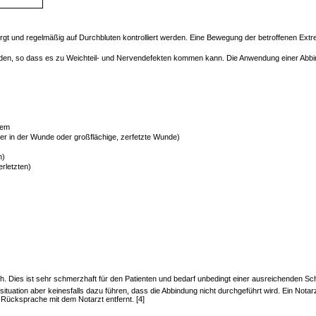
gt und regelmäßig auf Durchbluten kontrolliert werden. Eine Bewegung der betroffenen Extr
bunden, so dass es zu Weichteil- und Nervendefekten kommen kann. Die Anwendung einer Abb
lem
r in der Wunde oder großflächige, zerfetzte Wunde)
n)
rletzten)
lich. Dies ist sehr schmerzhaft für den Patienten und bedarf unbedingt einer ausreichenden Sc
ituation aber keinesfalls dazu führen, dass die Abbindung nicht durchgeführt wird. Ein N
 Rücksprache mit dem Notarzt entfernt. [4]