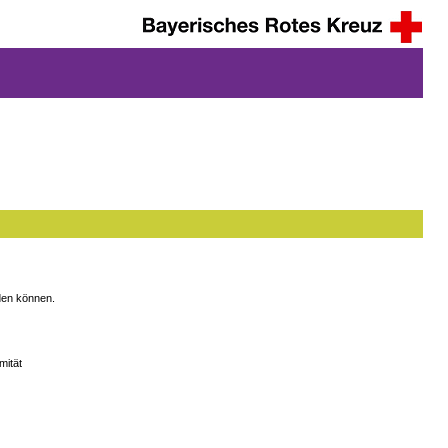
rden können.
mität