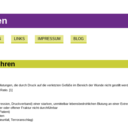
en
S
LINKS
IMPRESSUM
BLOG
ühren
 Blutungen, die durch Druck auf die verletzten Gefäße im Bereich der Wunde nicht gestillt we
Ratio. [1]
ression, Druckverband) einer starken, unmittelbar lebensbedrohlichen Blutung an einer Extre
 oder offener Fraktur nicht durchführbar
Patient)
nten
eunfall, Terroranschlag)