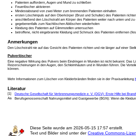
Patienten auffordern, Augen und Mund zu schließen
Feuerlöscher aktivieren
Mindestabstand von zwei Meter zum brennenden Patienten einhalten
ersten Löschimpuls auf den Oberkörper (Brust und Schulter) des Patienten rich
anschließend den Löschstrahl am Körper des Patienten weiter nach unten und zu 
gegebenenfalls zum Nachlöschen Ablöschen wiederholen
Kleidung des Patienten auf Glimmstellen untersuchen
betroffene, nicht eingebrannte Kleidung und Schmuck des Patienten entfernen (fes
Anmerkungen
Den Löschstrahl nie auf das Gesicht des Patienten richten und nie länger auf einer Stel
Pulverlöscher
Eine negative Wirkung des Pulvers beim Eindringen in Wunden ist nicht bekannt. Das L
Reizerscheinungen in den Augen, den Schleimhäuten und in Wunden führen. Die Vorteil
können.
Mehr Informationen zum Löschen von Kleiderbränden finden sie in der Praxisanleitung
Literatur
[1]
Deutsche Gesellschaft für Verbrennungsmedizin e. V. (DGV): Erste Hilfe bei Bran
Aa
Berufsgenossenschaft Nahrungsmittel und Gastgewerbe (BGN): Wenn die Kleidun
Diese Seite wurde am
2026-05-15 17:57
erstellt.
Text und Bilder sind unter der
Creative Commons-Lize