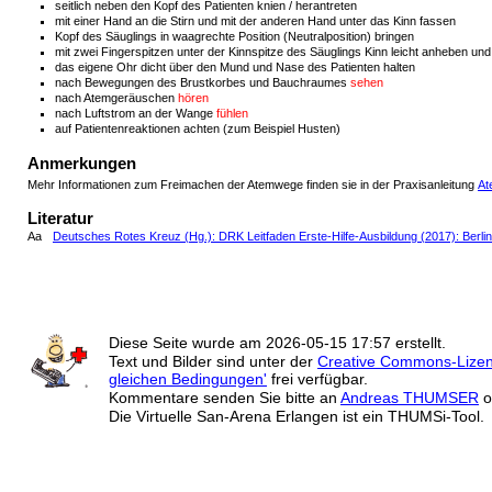
seitlich neben den Kopf des Patienten knien / herantreten
mit einer Hand an die Stirn und mit der anderen Hand unter das Kinn fassen
Kopf des Säuglings in waagrechte Position (Neutralposition) bringen
mit zwei Fingerspitzen unter der Kinnspitze des Säuglings Kinn leicht anheben un
das eigene Ohr dicht über den Mund und Nase des Patienten halten
nach Bewegungen des Brustkorbes und Bauchraumes
sehen
nach Atemgeräuschen
hören
nach Luftstrom an der Wange
fühlen
auf Patientenreaktionen achten (zum Beispiel Husten)
Anmerkungen
Mehr Informationen zum Freimachen der Atemwege finden sie in der Praxisanleitung
At
Literatur
Aa
Deutsches Rotes Kreuz (Hg.): DRK Leitfaden Erste-Hilfe-Ausbildung (2017): Berlin
Diese Seite wurde am
2026-05-15 17:57
erstellt.
Text und Bilder sind unter der
Creative Commons-Lize
gleichen Bedingungen'
frei verfügbar.
Kommentare senden Sie bitte an
Andreas THUMSER
o
Die Virtuelle San-Arena Erlangen ist ein THUMSi-Tool.