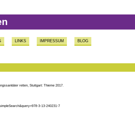
en
S
LINKS
IMPRESSUM
BLOG
ungssanitäter retten, Stuttgart: Thieme 2017.
od=simpleSearch&query=978-3-13-240231-7