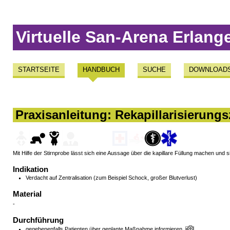
Virtuelle San-Arena Erlang
STARTSEITE
HANDBUCH
SUCHE
DOWNLOAD
Praxisanleitung: Rekapillarisierungs
Mit Hilfe der Stirnprobe lässt sich eine Aussage über die kapillare Füllung machen und
Indikation
Verdacht auf Zentralisation (zum Beispiel Schock, großer Blutverlust)
Material
-
Durchführung
gegebenenfalls Patienten über geplante Maßnahme informieren