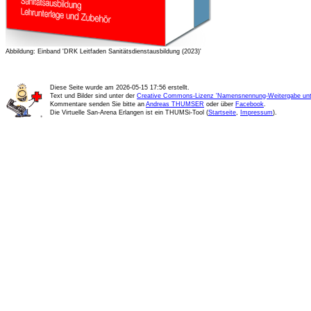
Abbildung: Einband 'DRK Leitfaden Sanitätsdienstausbildung (2023)'
Diese Seite wurde am
2026-05-15 17:56
erstellt.
Text und Bilder sind unter der
Creative Commons-Lizenz 'Namensnennung-Weitergabe unte
Kommentare senden Sie bitte an
Andreas THUMSER
oder über
Facebook
.
Die Virtuelle San-Arena Erlangen ist ein THUMSi-Tool (
Startseite
,
Impressum
).