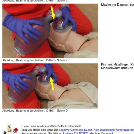
Abbildung: Beatmung durchführen: C-Griff - Schritt 3
Maske mit Daumen (sc
Abbildung: Beatmung durchführen: C-Griff - Schritt 4
Kinn mit Mittelfinger,
Maskenwulst drücken
Abbildung: Beatmung durchführen: C-Griff - Schritt 5
Diese Seite wurde am
2026-05-15 17:56
erstellt.
Text und Bilder sind unter der
Creative Commons-Lizenz 'Namensnennung-Weitergabe unte
Kommentare senden Sie bitte an
Andreas THUMSER
oder über
Facebook
.