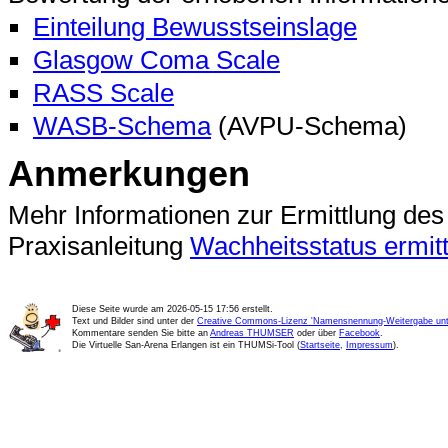
Einteilung Bewusstseinslage
Glasgow Coma Scale
RASS Scale
WASB-Schema
(AVPU-Schema)
Anmerkungen
Mehr Informationen zur Ermittlung des 
Praxisanleitung
Wachheitsstatus ermitt
Diese Seite wurde am
2026-05-15 17:56
erstellt.
Text und Bilder sind unter der
Creative Commons-Lizenz 'Namensnennung-Weitergabe unte
Kommentare senden Sie bitte an
Andreas THUMSER
oder über
Facebook
.
Die Virtuelle San-Arena Erlangen ist ein THUMSi-Tool (
Startseite
,
Impressum
).