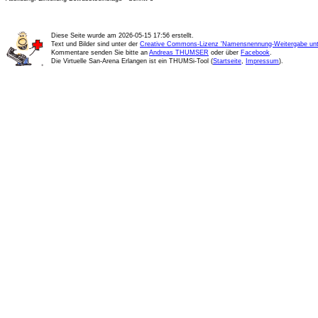
Diese Seite wurde am
2026-05-15 17:56
erstellt.
Text und Bilder sind unter der
Creative Commons-Lizenz 'Namensnennung-Weitergabe unte
Kommentare senden Sie bitte an
Andreas THUMSER
oder über
Facebook
.
Die Virtuelle San-Arena Erlangen ist ein THUMSi-Tool (
Startseite
,
Impressum
).