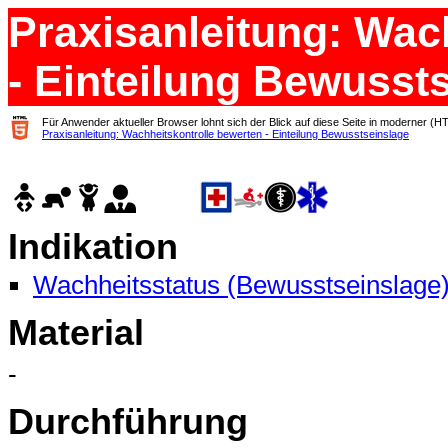
Praxisanleitung: Wac
- Einteilung Bewusst
Für Anwender aktueller Browser lohnt sich der Blick auf diese Seite in moderner (H
Praxisanleitung: Wachheitskontrolle bewerten - Einteilung Bewusstseinslage
Indikation
Wachheitsstatus (Bewusstseinslage)
Material
-
Durchführung