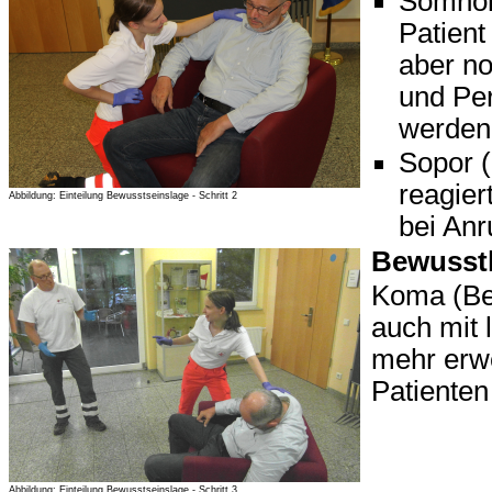
Somnole
Patient
aber no
und Per
werden
Sopor (
reagier
Abbildung: Einteilung Bewusstseinslage - Schritt 2
bei An
Bewusstl
Koma (Bew
auch mit 
mehr erw
Patienten
Abbildung: Einteilung Bewusstseinslage - Schritt 3