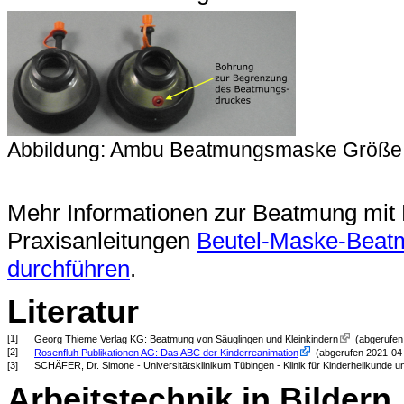
Abbildung: Ambu Beatmungsmaske Größe
Mehr Informationen zur Beatmung mit 
Praxisanleitungen
Beutel-Maske-Beatm
durchführen
.
Literatur
[1]
Georg Thieme Verlag KG: Beatmung von Säuglingen und Kleinkindern
(abgerufen 
[2]
Rosenfluh Publikationen AG: Das ABC der Kinderreanimation
(abgerufen 2021-04
[3]
SCHÄFER, Dr. Simone - Universitätsklinikum Tübingen - Klinik für Kinderheilkunde
Arbeitstechnik in Bildern