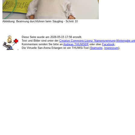
Abbildung: Beatmung durchführen beim Säugling - Schritt 10
Diese Seite wurde am
2026-05-15 17:56
erstellt.
Text und Bilder sind unter der
Creative Commons-Lizenz 'Namensnennung-Weitergabe unte
Kommentare senden Sie bitte an
Andreas THUMSER
oder über
Facebook
.
Die Virtuelle San-Arena Erlangen ist ein THUMSi-Tool (
Startseite
,
Impressum
).