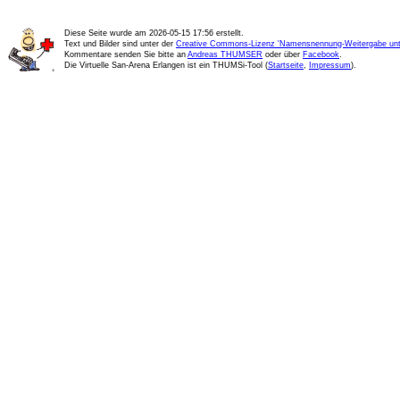
Diese Seite wurde am
2026-05-15 17:56
erstellt.
Text und Bilder sind unter der
Creative Commons-Lizenz 'Namensnennung-Weitergabe unte
Kommentare senden Sie bitte an
Andreas THUMSER
oder über
Facebook
.
Die Virtuelle San-Arena Erlangen ist ein THUMSi-Tool (
Startseite
,
Impressum
).