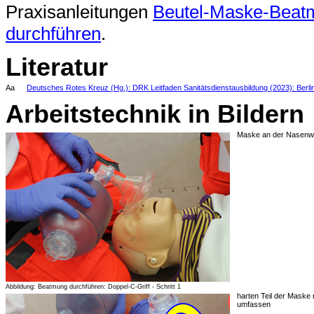
Praxisanleitungen
Beutel-Maske-Beatm
durchführen
.
Literatur
Aa
Deutsches Rotes Kreuz (Hg.): DRK Leitfaden Sanitätsdienstausbildung (2023): Berli
Arbeitstechnik in Bildern
Maske an der Nasenwu
Abbildung: Beatmung durchführen: Doppel-C-Griff - Schritt 1
harten Teil der Maske
umfassen