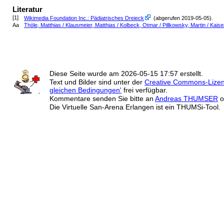
Literatur
[1]
Wikimedia Foundation Inc.: Pädiatrisches Dreieck
(abgerufen 2019-05-05)
.
Aa
Thöle, Matthias / Klausmeier, Matthias / Kolbeck, Otmar / Pillkowsky, Martin / Kai
Diese Seite wurde am
2026-05-15 17:57
erstellt.
Text und Bilder sind unter der
Creative Commons-Lize
gleichen Bedingungen'
frei verfügbar.
Kommentare senden Sie bitte an
Andreas THUMSER
o
Die Virtuelle San-Arena Erlangen ist ein THUMSi-Tool.