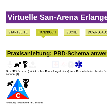
Virtuelle San-Arena Erlang
STARTSEITE
HANDBUCH
SUCHE
DOWNLOAD
Praxisanleitung: PBD-Schema anwe
Das PBD-Schema (pädiatrisches Beurteilungsdreieck) fasst Besonderheiten bei der Ers
können. [1]
Abbildung: Piktogramm PBD-Schema