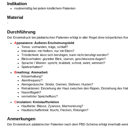
Indikation
routinemäßig bei jedem kindlichem Patienten
Material
-
Durchführung
Der Ersteindruck bei pädiatrischen Patienten erfolgt in aller Regel ohne körperlichen Ko
A
ppearance: Äußeres Erscheinungsbild
Tonus: vorhanden, träge, schlaff?
Interaktion: mit Helfern, nur mit Eltern?
Tröstlichkeit: lässt sich beruhigen, kann nicht beruhigt werden?
Blickverhalten: gezielter Blick, starren, geschlossene Augen?
Sprache / Weinen: spricht, brabbelt, schreit, weint, wimmert?
Spielverhalten?
B
reathing: Atemarbeit
Körperhaltung?
Atemfrequenz?
Atemgeräusche: Stridor, Giemen, Stöhnen, Husten?
Retraktionen: Einziehung der Haut zwischen den Rippen, Einziehung des Ha
Nasenflügeln?
vermehrter Speichelfluss?
C
irculation: Kreislauffunktion
Hautfarbe: Blässe, Zyanose, Marmorierung?
Hautbeschaffenheit: feucht, Flecken, Rötungen?
Anmerkungen
Der Ersteindruck pädiatrischer Patienten nach dem PBD-Schema erfolgt innerhalb w