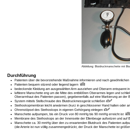
Abbildung: Blutdruckmanschette mit Bl
Durchführung
Patienten über die bevorstehende Maßnahme informieren und nach gewöhnlichen 
Patienten bequem sitzend oder liegend lagern
bedeckende Kleidung am ausgewählten Arm ausziehen und Oberarm entspannt in
luftleere Manschette eng um die Mitte des entblößten Oberarmes legen und schl
Oberarmhaut des Patienten passen), gegebenenfalls auf eine Markierung an der 
System mittels Stellschraube des Blutdruckmessgerät schließen
Stethoskopmembran leicht anwärmen (kurz in geschlossener Hand halten oder an 
Ohrenstöpsel des Stethoskops in eigenen Gehörgang einlegen
Manschette aufpumpen, bis ein Druck von 80 mmHg bis 90 mmHg erreicht ist
Membrane des Stethoskops an der Innenseite der Ellenbeuge aufsetzen und auf 
Manschette ca. 30 mmHg über den zu erwartenden Blutdruck des Patienten aufpu
(die Arterie ist nun völlig zusammengedrückt, der Druck der Manschette ist größer 