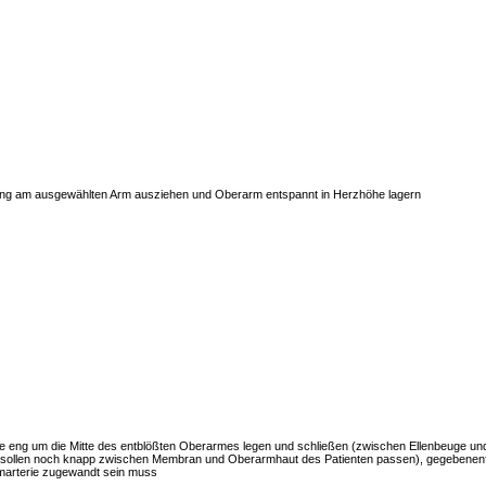
ng am ausgewählten Arm ausziehen und Oberarm entspannt in Herzhöhe lagern
te eng um die Mitte des entblößten Oberarmes legen und schließen (zwischen Ellenbeuge un
 sollen noch knapp zwischen Membran und Oberarmhaut des Patienten passen), gegebenenfal
marterie zugewandt sein muss