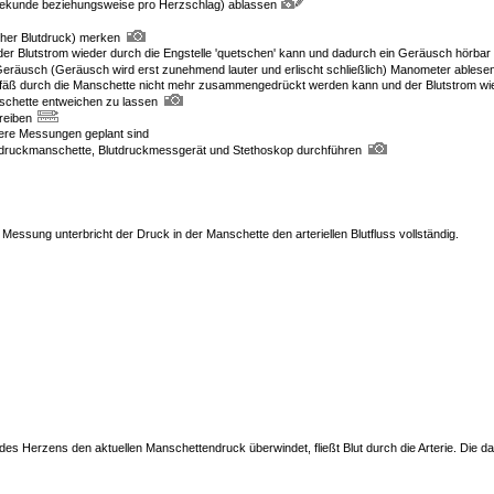
Sekunde beziehungsweise pro Herzschlag) ablassen
her Blutdruck) merken
h der Blutstrom wieder durch die Engstelle 'quetschen' kann und dadurch ein Geräusch hörbar 
äusch (Geräusch wird erst zunehmend lauter und erlischt schließlich) Manometer ablesen 
Gefäß durch die Manschette nicht mehr zusammengedrückt werden kann und der Blutstrom wie
nschette entweichen zu lassen
reiben
tere Messungen geplant sind
druckmanschette, Blutdruckmessgerät und Stethoskop durchführen
Messung unterbricht der Druck in der Manschette den arteriellen Blutfluss vollständig.
 des Herzens den aktuellen Manschettendruck überwindet, fließt Blut durch die Arterie. Di