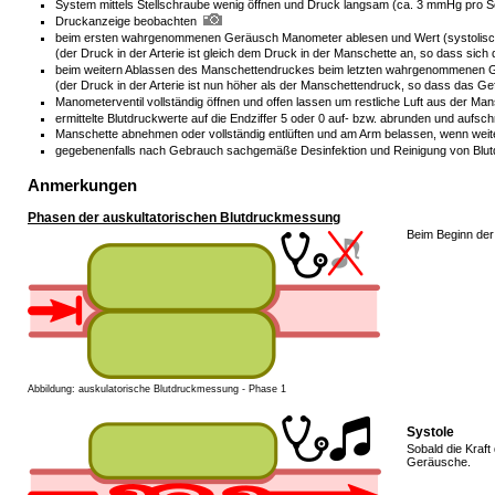
System mittels Stellschraube wenig öffnen und Druck langsam (ca. 3 mmHg pro 
Druckanzeige beobachten
beim ersten wahrgenommenen Geräusch Manometer ablesen und Wert (systolisc
(der Druck in der Arterie ist gleich dem Druck in der Manschette an, so dass sic
beim weitern Ablassen des Manschettendruckes beim letzten wahrgenommenen Ger
(der Druck in der Arterie ist nun höher als der Manschettendruck, so dass das 
Manometerventil vollständig öffnen und offen lassen um restliche Luft aus der Ma
ermittelte Blutdruckwerte auf die Endziffer 5 oder 0 auf- bzw. abrunden und aufsch
Manschette abnehmen oder vollständig entlüften und am Arm belassen, wenn wei
gegebenenfalls nach Gebrauch sachgemäße Desinfektion und Reinigung von Blut
Anmerkungen
Phasen der auskultatorischen Blutdruckmessung
Beim Beginn der 
Abbildung: auskulatorische Blutdruckmessung - Phase 1
Systole
Sobald die Kraft
Geräusche.