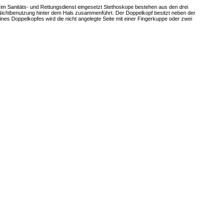
m Sanitäts- und Rettungsdienst eingesetzt Stethoskope bestehen aus den drei
 Nichtbenutzung hinter dem Hals zusammenführt. Der Doppelkopf besitzt neben der
nes Doppelkopfes wird die nicht angelegte Seite mit einer Fingerkuppe oder zwei