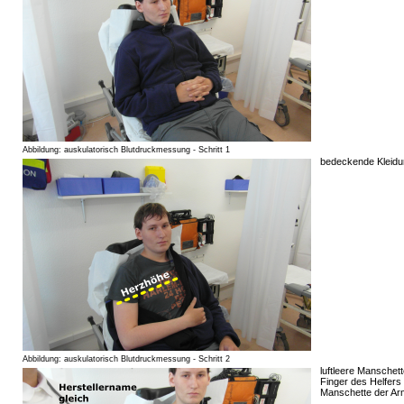
Abbildung: auskulatorisch Blutdruckmessung - Schritt 1
bedeckende Kleidu
Abbildung: auskulatorisch Blutdruckmessung - Schritt 2
luftleere Manschet
Finger des Helfers
Manschette der Ar