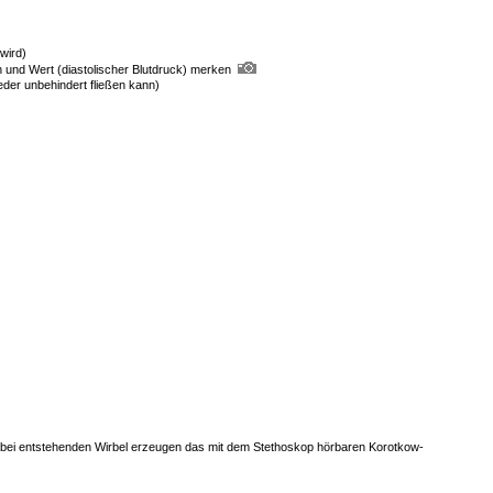
wird)
und Wert (diastolischer Blutdruck) merken
der unbehindert fließen kann)
e dabei entstehenden Wirbel erzeugen das mit dem Stethoskop hörbaren Korotkow-