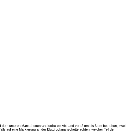
d dem unteren Manschettenrand sollte ein Abstand von 2 cm bis 3 cm bestehen, zwei
ls auf eine Markierung an der Blutdruckmanschette achten, welcher Teil der