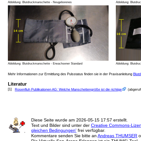
Abbildung: Blutdruckmanschette - Neugeborenes
Abbildung: Blutdru
Abbildung: Blutdruckmanschette - Erwachsener Standard
Abbildung: Blutdr
Mehr Informationen zur Ermittlung des Pulsstatus finden sie in der Praxisanleitung
Blutd
Literatur
[1]
Rosenfluh Publikationen AG: Welche Manschettengröße ist die richtige
(abgeruf
Diese Seite wurde am
2026-05-15 17:57
erstellt.
Text und Bilder sind unter der
Creative Commons-Lize
gleichen Bedingungen'
frei verfügbar.
Kommentare senden Sie bitte an
Andreas THUMSER
o
Die Virtuelle San-Arena Erlangen ist ein THUMSi-Tool.