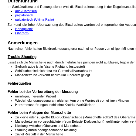
Durchführung
Im Sanitätsdienst und Rettungsdienst wird die Blutdruckmessung in der Regel manuell 
auskulatorisch
palpatorisch
palpatorisch (Ultima Ratio)
Zur kontinuierlichen Überwachung des Blutdruckes werden bei entsprechender Ausstattu
Handgelenk
Oberarm
Anmerkungen
Nach einer fehlerhaften Blutdruckmessung erst nach einer Pause von einigen Minute
Trouble Shooting
Lässt sich die Manschette auch durch mehrfaches pumpen nicht aufblasen, liegt in der
Stellschraube ist in falsche Richtung festgestellt
Schläuche sind nicht fest mit Gummiball verschraubt
Manschette ist verkehrt herum um Oberarm gelegt
Fehlerquellen
Fehler bei der Vorbereitung der Messung
unruhiger, frierender Patient
Wiederholungsmessung am gleichen Arm ohne Wartezeit von einigen Minuten
Herzrthmusstörungen, schlechte Kreislaufverhältnisse
Fehler beim Anlegen der Manschette
zu kleine oder zu große Blutdruckmanschette (Manschette soll 2/3 des Oberarm
Manschette an vorgeschädigten (zum Beispiel Dialyseshunt), gelähmten oder verl
Kleidung zwischen Oberarm und Manschette
Stauung durch hochgeschobene Kleidung
zuviel Restluft in der Manschette