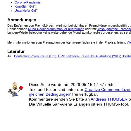
Corona-Pandemie
Kinn-Stirn Griff
Unterkiefer Griff
Anmerkungen
Das Entfernen von Fremdkörpern wird nur bei sichtbaren Fremdkörpern durchgeführt, zu
Handschuhen
Mund-Rachenraum manuell ausräumen
oder mit
Absaugpumpe Erbroche
Lungen-Wiederbelebung keine weitergehende Mundraumkontrolle vorgesehen, es sei de
Mehr Informationen zum Freimachen der Atemwege finden sie in der Praxisanleitung
At
Literatur
Aa
Deutsches Rotes Kreuz (Hg.): DRK Leitfaden Erste-Hilfe-Ausbildung (2017): Berlin
Diese Seite wurde am
2026-05-15 17:57
erstellt.
Text und Bilder sind unter der
Creative Commons-Lize
gleichen Bedingungen'
frei verfügbar.
Kommentare senden Sie bitte an
Andreas THUMSER
o
Die Virtuelle San-Arena Erlangen ist ein THUMSi-Tool.