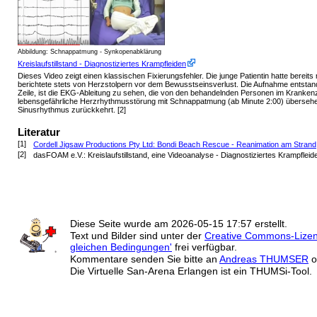
Abbildung: Schnappatmung - Synkopenabklärung
Kreislaufstillstand - Diagnostiziertes Krampfleiden
Dieses Video zeigt einen klassischen
Fixierungsfehler
. Die junge Patientin hatte berei
berichtete stets von Herzstolpern vor dem Bewusstseinsverlust. Die Aufnahme entstand i
Zeile, ist die EKG-Ableitung zu sehen, die von den behandelnden Personen im Krankenzi
lebensgefährliche Herzrhythmusstörung mit Schnappatmung (ab Minute 2:00) übersehen.
Sinusrhythmus zurückkehrt. [2]
Literatur
[1]
Cordell Jigsaw Productions Pty Ltd: Bondi Beach Rescue - Reanimation am Strand
[2]
dasFOAM e.V.: Kreislaufstillstand, eine Videoanalyse - Diagnostiziertes Krampfleide
Diese Seite wurde am
2026-05-15 17:57
erstellt.
Text und Bilder sind unter der
Creative Commons-Lize
gleichen Bedingungen'
frei verfügbar.
Kommentare senden Sie bitte an
Andreas THUMSER
o
Die Virtuelle San-Arena Erlangen ist ein THUMSi-Tool.