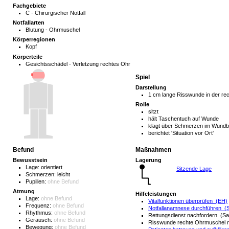
Fachgebiete
C - Chirurgischer Notfall
Notfallarten
Blutung - Ohrmuschel
Körperregionen
Kopf
Körperteile
Gesichtsschädel - Verletzung rechtes Ohr
Spiel
Darstellung
1 cm lange Risswunde in der r
Rolle
sitzt
hält Taschentuch auf Wunde
klagt über Schmerzen im Wundb
berichtet 'Situation vor Ort'
Befund
Maßnahmen
Bewusstsein
Lagerung
Lage:
orientiert
Sitzende Lage
Schmerzen:
leicht
Pupillen:
ohne Befund
Atmung
Hilfeleistungen
Lage:
ohne Befund
Vitalfunktionen überprüfen (EH)
Frequenz:
ohne Befund
Notfallanamnese durchführen (
Rhythmus:
ohne Befund
Rettungsdienst nachfordern (Sa
Geräusch:
ohne Befund
Risswunde rechte Ohrmuschel m
Bewegung:
ohne Befund