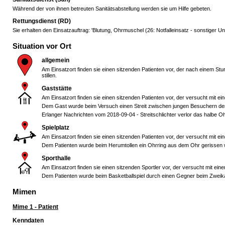
Während der von ihnen betreuten Sanitätsabstellung werden sie um Hilfe gebeten.
Rettungsdienst (RD)
Sie erhalten den Einsatzauftrag: 'Blutung, Ohrmuschel (26: Notfalleinsatz - sonstiger Unfa
Situation vor Ort
allgemein
Am Einsatzort finden sie einen sitzenden Patienten vor, der nach einem St
stillen.
Gaststätte
Am Einsatzort finden sie einen sitzenden Patienten vor, der versucht mit ei
Dem Gast wurde beim Versuch einen Streit zwischen jungen Besuchern der 
Erlanger Nachrichten vom 2018-09-04 - Streitschlichter verlor das halbe O
Spielplatz
Am Einsatzort finden sie einen sitzenden Patienten vor, der versucht mit ei
Dem Patienten wurde beim Herumtollen ein Ohrring aus dem Ohr gerissen 
Sporthalle
Am Einsatzort finden sie einen sitzenden Sportler vor, der versucht mit ein
Dem Patienten wurde beim Basketballspiel durch einen Gegner beim Zweika
Mimen
Mime 1 - Patient
Kenndaten