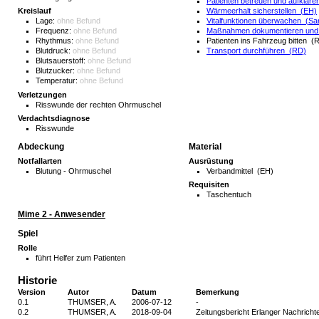
Patienten betreuen und aufklär
Wärmeerhalt sicherstellen (EH)
Kreislauf
Vitalfunktionen überwachen (Sa
Lage:
ohne Befund
Maßnahmen dokumentieren und 
Frequenz:
ohne Befund
Patienten ins Fahrzeug bitten (
Rhythmus:
ohne Befund
Transport durchführen (RD)
Blutdruck:
ohne Befund
Blutsauerstoff:
ohne Befund
Blutzucker:
ohne Befund
Temperatur:
ohne Befund
Verletzungen
Risswunde der rechten Ohrmuschel
Verdachtsdiagnose
Risswunde
Abdeckung
Material
Notfallarten
Ausrüstung
Blutung - Ohrmuschel
Verbandmittel (EH)
Requisiten
Taschentuch
Mime 2 - Anwesender
Spiel
Rolle
führt Helfer zum Patienten
Historie
Version
Autor
Datum
Bemerkung
0.1
THUMSER, A.
2006-07-12
-
0.2
THUMSER, A.
2018-09-04
Zeitungsbericht Erlanger Nachrichte