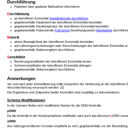
Durchführung
Patienten über geplante Maßnahme informieren
D
urchblutung
an betroffener Extremität
Nagelbettprobe durchführen
gegebenenfalls Hautkolorit der betroffenen Extremität beurteilen
gegebenenfalls Hauttemperatur der betroffenen Extremität beurteilen
gegebenenfalls Pulskontrolle
Fußrücken
beziehungsweise
Handgelenk
durchführ
M
otorik
aktive Beweglichkeit der betroffenen Extremität beurteilen
auf Lähmungserscheinungen oder Einschränkungen der betroffenen Extremität a
gegebenenfalls Seitenvergleich durchführen
S
ensibilität
Berührungsempfinden der betroffenen Extremität testen
Schmerzempfinden der betroffenen Extremität abfragen
gegebenenfalls Seitenvergleich durchführen
Anmerkungen
Vor und nach jeder Immobilisierung sollte körperfern der Verletzung an der betroffenen
Verschlechterung verursacht werden. [2]
Die Ergebnisse und Zeitpunkte beider Kontrollen sind sorgfältig zu dokumentieren.
Schema Modifikationen
In der Literatur finden sich modifizierte Namen für die DMS-Kontrolle.
pDMS
Da die Kontrolle in der Körperperipherie stattfindet, wird auch das Akronym
p
DMS verwen
sDMS
Aus haftungsrechtlichen Gründen empfiehlt es sich, gegebenenfalls vor der Beurteilun