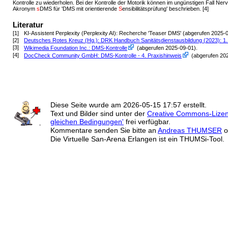
Kontrolle zu wiederholen. Bei der Kontrolle der Motorik können im ungünstigen Fall Ne
Akronym
s
DMS für 'DMS mit orientierende
S
ensibilitätsprüfung' beschrieben. [4]
Literatur
[1]
KI-Assistent Perplexity (Perplexity AI): Recherche 'Teaser DMS' (abgerufen 2025-08
[2]
Deutsches Rotes Kreuz (Hg.): DRK Handbuch Sanitätsdienstausbildung (2023): 1. A
[3]
Wikimedia Foundation Inc.: DMS-Kontrolle
(abgerufen 2025-09-01)
.
[4]
DocCheck Community GmbH: DMS-Kontrolle - 4. Praxishinweis
(abgerufen 20
Diese Seite wurde am
2026-05-15 17:57
erstellt.
Text und Bilder sind unter der
Creative Commons-Lize
gleichen Bedingungen'
frei verfügbar.
Kommentare senden Sie bitte an
Andreas THUMSER
o
Die Virtuelle San-Arena Erlangen ist ein THUMSi-Tool.