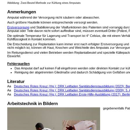
Abbildung: Zwei-Beutel-Methode zur Kühlung eines Amputats
Anmerkungen
Amputat während der Versorgung nicht säubern oder abwaschen.
Auch größere Hautteile können entsprechende versorgt werden.
Erstversorgung
und Stabilisierung der Vitalfunktionen des Patienten sind vorrangig du
Amputat oder Teile davon nicht sofort auffindbar sind, müssen eventuell Dritte (Poliz
Die optimale Temperatur für Lagerung und Transport ist 4° Celsius, die mit einem Verhäl
Kühlflüssigkeit in Kontakt kommen.
Die Entscheidung zur Replantation kann immer erst nach erfolgter Erstversorgung und 
nicht möglich ist, können oft Haut, Knochen und Weichteile des Amputats zur Versor
Im Rettungsdienst und vielen Betrieben werden Replantatbeutel und spezielle Kältepack
Eiswürfel.
Fehlerquellen
Das Amputat darf auf keinen Fall eingefroren werden oder direkten Kontakt zur k
Reinigung der abgetrennten Gliedmaße und dadurch Schädigung von Gefäßen un
Literatur
Aa
Deutsches Rotes Kreuz (Hg.): DRK Leitfaden Sanitätsdienstausbildung (2023): Ber
Aa
Deutsches Rotes Kreuz (Hg.): DRK Leitfaden Sanitätsdienstausbildung (2009): 5. Au
Aa
Deutsches Rotes Kreuz (Hg.): DRK Leitfaden Erste-Hilfe-Ausbildung (2017): Berlin
Arbeitstechnik in Bildern
gegebenenfalls Pat