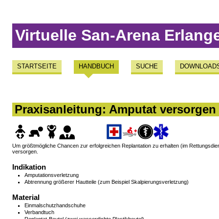
Virtuelle San-Arena Erlang
STARTSEITE
HANDBUCH
SUCHE
DOWNLOAD
Praxisanleitung: Amputat versorgen
Um größtmögliche Chancen zur erfolgreichen Replantation zu erhalten (im Rettungsdienst
versorgen.
Indikation
Amputationsverletzung
Abtrennung größerer Hautteile (zum Beispiel Skalpierungsverletzung)
Material
Einmalschutzhandschuhe
Verbandtuch
Replantat-Beutel (zwei wasserdichte Plastikbeutel)